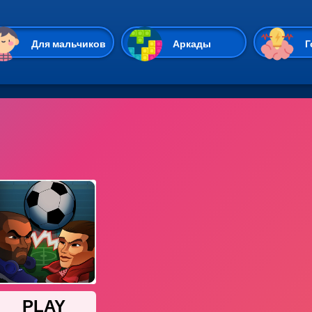
Перейти к основному содержан
Для мальчиков
Аркады
Г
Казуальные
Веселые
Стрелялки
Спортивные
Гонки
Unity
Экшены
Мультиплеер
Симуляторы
Стратегии
ИО
Пасьянс
Леди Баг и Супе