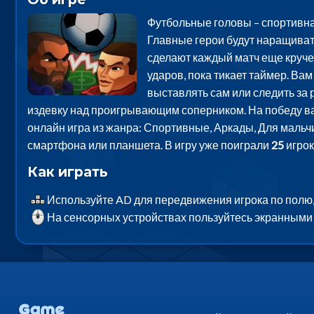
Футбольные головы – спортивная
Главные герои будут наращивать
сделают каждый матч еще круче
ударов, пока тикает таймер. Ва
выставлять сам или следить за 
издевку над проигрывающим соперником. На победу вам
онлайн игра из жанра: Спортивные, Аркады, Для мальчи
смартфона или планшета. В игру уже поиграли
25
игрок
Как играть
Используйте AD для передвижения игрока по полю, J
На сенсорных устройствах пользуйтесь экранными 