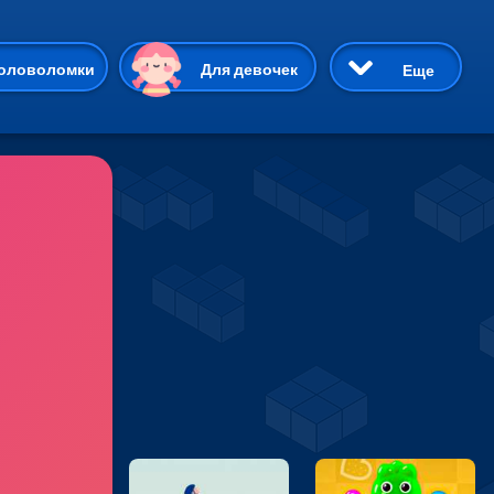
ию
оловоломки
Для девочек
Еще
3D
Приключения
Три в ряд
Пазлы
На двоих
Раскраски
Карточные
Драки
р Кот
Майнкрафт