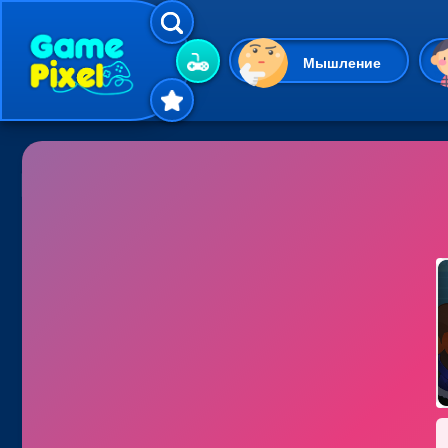
Мышление
Гиперказуальные
Одевалки
Шарики
Маджонг
Кликеры