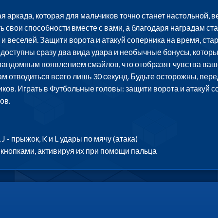
 аркада, которая для мальчиков точно станет настольной, ве
 свои способности вместе с вами, а благодаря наградам ст
 и веселей. Защити ворота и атакуй соперника на время, ст
м доступны сразу два вида удара и необычные бонусы, которы
рандомным появлением смайлов, что отобразят чувства вашег
 отводиться всего лишь 30 секунд. Будьте осторожны, пере
ков. Играть в Футбольные головы: защити ворота и атакуй с
ов.
 - прыжок, K и L удары по мячу (атака)
кнопками, активируя их при помощи пальца