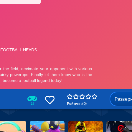
Развер
Рейтинг: (0)
25