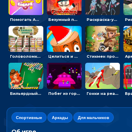
Помогать Амонг Ас бежать из комнаты через преграды - приключения
Безумный пожарный: направлять шланг, чтобы тушить горящие бревна
Раскраска-ужастик: разукрась зомби и скелетов
Головоломка с животными: переворачивать карточки, чтобы находить пару
Целиться и метать топор в 3D мишени
Стикмен против Зомби: стрелять в зомби и развивать воина
Бильярдный пул: стрелять шариками, чтобы взрывать одинаковые
Побег из горной деревни: решай головоломки, чтобы открыть ворота
Гонки на реактивном ранце: избегать преград, чтобы лететь к финишу
Спортивные
Аркады
Для мальчиков
Об игре