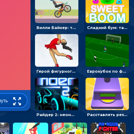
Вилли Байкер: трюки на велосипеде - гонки
Сладкий бум: тапнуть, чтобы взорвать желейки - головоломка
Герой фигурного катания - спортивные соревнования онлайн
Еврокубок по футболу 2021 в 3D: пасуй мяч и бей по воротам соперника
нуть
Райдер 2: неоновые гонки на мотоциклах
Расставлять резиновые кубики, чтобы делать поп-ит - гиперказуальные