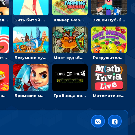
Экшен-стрелялка по зомби: целиться и попадать в бегущих монстров
Бить битой по шарику, чтобы сбивать кубики с буквами на пути к финишу - 3D
Кликер Фермерский бизнес: расти овощи, чтобы богатеть
Экшен Нуб-боец: прыгать через препятствия или бить врагов мечом
Мастер считать стрелы: увеличивать запас, чтобы поразить больше целей
Безумное путешествие друзей по миру: собирать пазлы из фото с животными
Мост судьбы: прыгать по платформам и бить молотом орков
Разрушитель фруктов: стрелять ягодами по ананасам
Головоломка Парк-стоянка: рисовать линии, чтобы парковать машины
Бримские мечи: бежать через преграды, бить врагов и собирать монеты
Гробница кота: искать выход в лабиринте, собирая золото
Математическая викторина мультиплеер: решать примеры на время