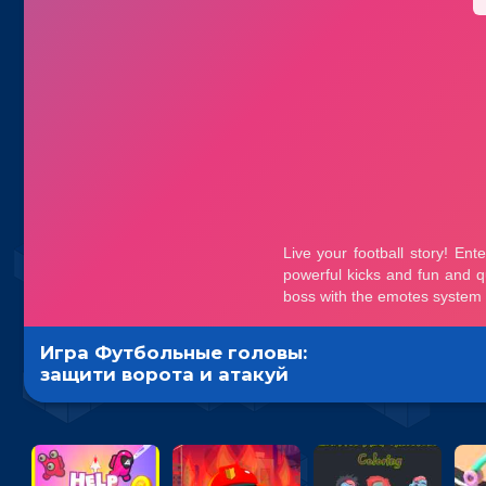
Игра Футбольные головы:
защити ворота и атакуй
соперника на время