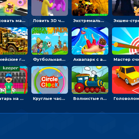
Рисовать машину и выигрывать гонку - для мальчиков
Ловить 3D человечком своего цвета и собирать драгоценности - гиперказуалка
Экстремальные пазлы с квадроциклами: собирать крутые тачки
Армейские грузовики в пазлах: собери военную машину
Футбольная ферма: бей по мячу, чтобы забивать в ворота и ловить звезды
Аквапарк с акулами: жми, чтобы лететь к финишу по волнам
Вратарь на футбольном поле: тапай, чтобы отбивать мячи в воротах ногами и руками - спортивные
Круглые часы: ловить цветную стрелку в одинаковом участке циферблата
Волнистые пазлы с транспортом: собирай картинку из частей