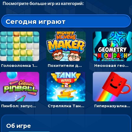
Посмотрите больше игр из категорий:
Сегодня играют
Головоломка 10х10
Похитители денег: управляйте друзьями и соберите все мешки с долларами
Неоновая геометрия: прыгай через препятствия и собирай шары
Пинбол: запускать шарик, чтобы выбивать очки
Стрелялка Танковые войны: бить по танку врага, чтобы уничтожить зло
Гиперказуалка Летающая чашка кофе: двигаться и собирать кубики сахара
Об игре