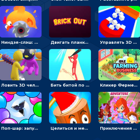
Ниндзя-слэш: запускай оружие по целям и становись мастером сюрикенов
Двигать планку и бить шариком по цветным блокам - гиперказуальная
Управлять 3D магнитом, чтобы собирать фигуры и сбрасывать в пропасть
Ловить 3D человечком своего цвета и собирать драгоценности - гиперказуалка
Бить битой по шарику, чтобы сбивать кубики с буквами на пути к финишу - 3D
Кликер Фермерский бизнес: расти овощи, чтобы богатеть
Поп-шар: запускать колючку, чтобы лопать воздушные шарики
Целиться и метать топор в 3D мишени
Приключения Клуба Винкс: менять дорожки, чтобы собирать кристаллы