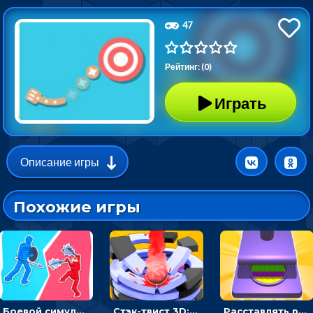
47
Рейтинг: (0)
Играть
Описание игры
Похожие игры
Боевой симулятор 3D: повтори позу рыцаря и победи врага
Стэк-твист 3D: тапай по шарику, чтобы разбивать платформы
Расставлять резиновые кубики, чтобы делать поп-ит - гиперказуальные