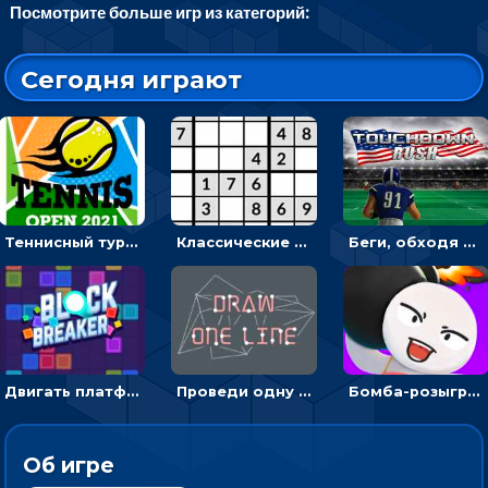
Посмотрите больше игр из категорий:
Сегодня играют
Теннисный турнир: подавать или отбивать шарик ракеткой
Классические судоку: реши 30 уровней головоломки
Беги, обходя соперников и собирай бонусы - американский футбол
Двигать платформу и отбивать мячики или ловить бонусы
Проведи одну линию и повтори фигуру - головоломка
Бомба-розыгрыш: передавай и беги – 3D гиперказуалка
Об игре