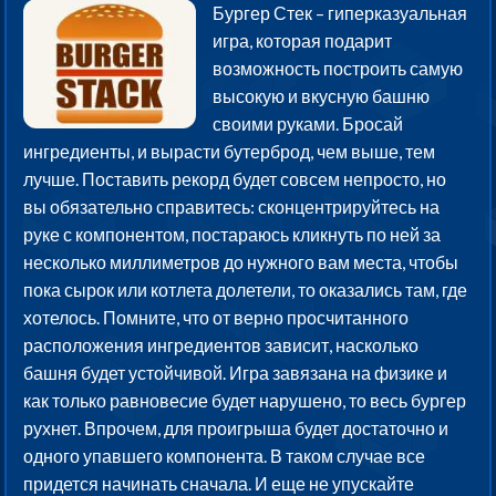
Бургер Стек – гиперказуальная
игра, которая подарит
возможность построить самую
высокую и вкусную башню
своими руками. Бросай
ингредиенты, и вырасти бутерброд, чем выше, тем
лучше. Поставить рекорд будет совсем непросто, но
вы обязательно справитесь: сконцентрируйтесь на
руке с компонентом, постараюсь кликнуть по ней за
несколько миллиметров до нужного вам места, чтобы
пока сырок или котлета долетели, то оказались там, где
хотелось. Помните, что от верно просчитанного
расположения ингредиентов зависит, насколько
башня будет устойчивой. Игра завязана на физике и
как только равновесие будет нарушено, то весь бургер
рухнет. Впрочем, для проигрыша будет достаточно и
одного упавшего компонента. В таком случае все
придется начинать сначала. И еще не упускайте