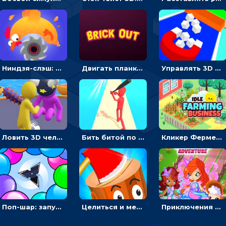
Ниндзя-слэш: запускай оружие по целям и становись мастером сюрикенов
Двигать планку и бить шариком по цветным блокам - гиперказуальная
Управлять 3D магнитом, чтобы собирать фигуры и сбрасывать в пропасть
Ловить 3D человечком своего цвета и собирать драгоценности - гиперказуалка
Бить битой по шарику, чтобы сбивать кубики с буквами на пути к финишу - 3D
Кликер Фермерский бизнес: расти овощи, чтобы богатеть
Поп-шар: запускать колючку, чтобы лопать воздушные шарики
Целиться и метать топор в 3D мишени
Приключения Клуба Винкс: менять дорожки, чтобы собирать кристаллы