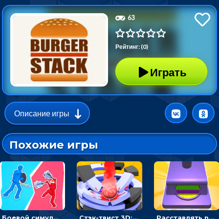
63
Рейтинг: (0)
Играть
Описание игры
Похожие игры
Боевой симулятор 3D: повтори позу рыцаря и победи врага
Стэк-твист 3D: тапай по шарику, чтобы разбивать платформы
Расставлять резиновые кубики, чтобы делать поп-ит - гиперказуальные