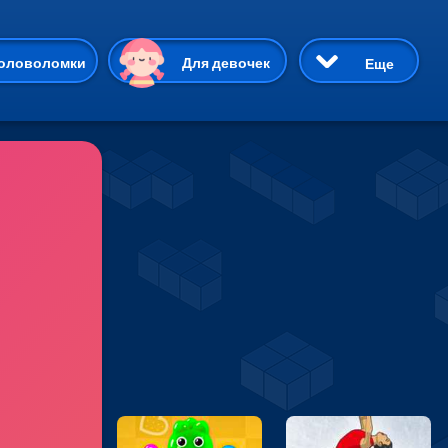
ию
оловоломки
Для девочек
Еще
3D
Приключения
Три в ряд
Пазлы
На двоих
Раскраски
Карточные
Драки
р Кот
Майнкрафт