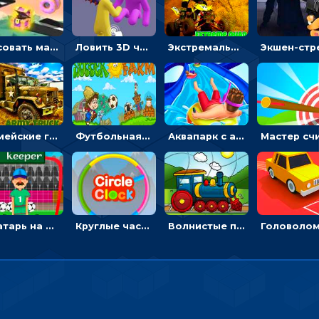
Рисовать машину и выигрывать гонку - для мальчиков
Ловить 3D человечком своего цвета и собирать драгоценности - гиперказуалка
Экстремальные пазлы с квадроциклами: собирать крутые тачки
Армейские грузовики в пазлах: собери военную машину
Футбольная ферма: бей по мячу, чтобы забивать в ворота и ловить звезды
Аквапарк с акулами: жми, чтобы лететь к финишу по волнам
Вратарь на футбольном поле: тапай, чтобы отбивать мячи в воротах ногами и руками - спортивные
Круглые часы: ловить цветную стрелку в одинаковом участке циферблата
Волнистые пазлы с транспортом: собирай картинку из частей