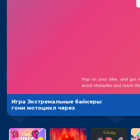
Игра Экстремальные байкеры:
гони мотоцикл через
препятствия и выполняй трюки