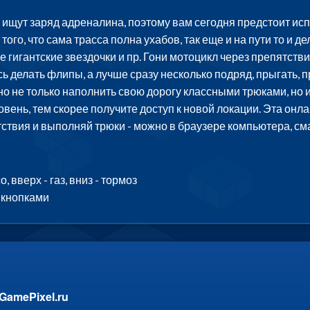
щут заряд адреналина, поэтому вам сегодня предстоит испы
того, что сама трасса полна ухабов, так еще и на пути то и
 гигантские звездочки и пр. Гони мотоцикл через препятстви
ь делать флипы, а лучше сразу несколько подряд, прыгать, 
о не только наполнить свою дорогу классными трюками, но и
ень, тем скорее получите доступ к новой локации. Эта онлай
ствия и выполняй трюки - можно в браузере компьютера, см
 вверх - газ, вниз - тормоз
 кнопками
GamePixel.ru