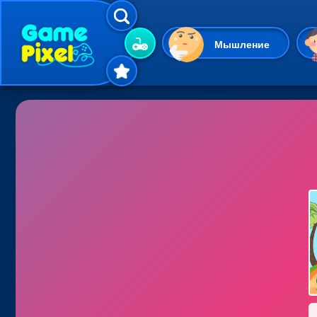
Мышление
Гиперказуальные
Одевалки
Шарики
Маджонг
Кликеры