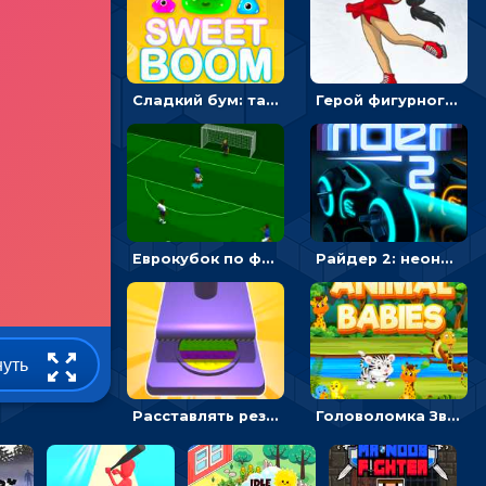
Сладкий бум: тапнуть, чтобы взорвать желейки - головоломка
Герой фигурного катания - спортивные соревнования онлайн
Еврокубок по футболу 2021 в 3D: пасуй мяч и бей по воротам соперника
Райдер 2: неоновые гонки на мотоциклах
нуть
Расставлять резиновые кубики, чтобы делать поп-ит - гиперказуальные
Головоломка Звери-малыши: открывай карточки по очереди, чтобы найти одинаковые