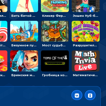
Экшен-стрелялка по зомби: целиться и попадать в бегущих монстров
Бить битой по шарику, чтобы сбивать кубики с буквами на пути к финишу - 3D
Кликер Фермерский бизнес: расти овощи, чтобы богатеть
Экшен Нуб-боец: прыгать через препятствия или бить врагов мечом
Мастер считать стрелы: увеличивать запас, чтобы поразить больше целей
Безумное путешествие друзей по миру: собирать пазлы из фото с животными
Мост судьбы: прыгать по платформам и бить молотом орков
Разрушитель фруктов: стрелять ягодами по ананасам
Головоломка Парк-стоянка: рисовать линии, чтобы парковать машины
Бримские мечи: бежать через преграды, бить врагов и собирать монеты
Гробница кота: искать выход в лабиринте, собирая золото
Математическая викторина мультиплеер: решать примеры на время