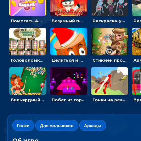
Помогать Амонг Ас бежать из комнаты через преграды - приключения
Безумный пожарный: направлять шланг, чтобы тушить горящие бревна
Раскраска-ужастик: разукрась зомби и скелетов
Головоломка с животными: переворачивать карточки, чтобы находить пару
Целиться и метать топор в 3D мишени
Стикмен против Зомби: стрелять в зомби и развивать воина
Бильярдный пул: стрелять шариками, чтобы взрывать одинаковые
Побег из горной деревни: решай головоломки, чтобы открыть ворота
Гонки на реактивном ранце: избегать преград, чтобы лететь к финишу
Гонки
Для мальчиков
Аркады
Об игре