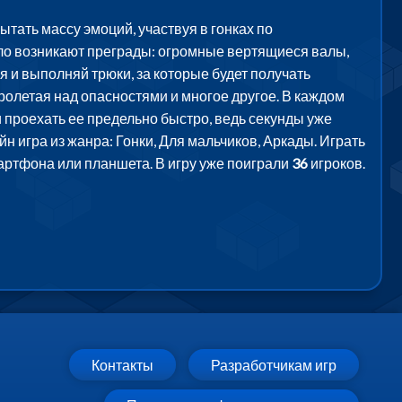
тать массу эмоций, участвуя в гонках по
 дело возникают преграды: огромные вертящиеся валы,
я и выполняй трюки, за которые будет получать
пролетая над опасностями и многое другое. В каждом
 проехать ее предельно быстро, ведь секунды уже
н игра из жанра: Гонки, Для мальчиков, Аркады. Играть
артфона или планшета. В игру уже поиграли
36
игроков.
Контакты
Разработчикам игр