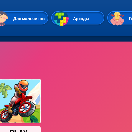
Перейти к основному содержан
Для мальчиков
Аркады
Г
Казуальные
Веселые
Стрелялки
Спортивные
Гонки
Unity
Экшены
Мультиплеер
Симуляторы
Стратегии
ИО
Пасьянс
Леди Баг и Супе