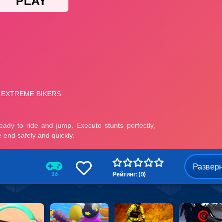
Развер
Рейтинг: (0)
36