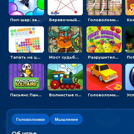
Поп-шар: запускать колючку, чтобы лопать воздушные шарики
Веревочный мастер: двигай узелки и развязывай их
Головоломка с животными: переворачивать карточки, чтобы находить пару
Тапать на цветные точки, чтобы взрывать одинаковые - три в ряд
Мост судьбы: прыгать по платформам и бить молотом орков
Разрушитель фруктов: стрелять ягодами по ананасам
Пасьянс Панджонг: собирать карты по порядку, чтобы очистить поле
Волнистые пазлы с транспортом: собирай картинку из частей
Головоломка Парк-стоянка: рисовать линии, чтобы парковать машины
Головоломки
Мышление
Об игре