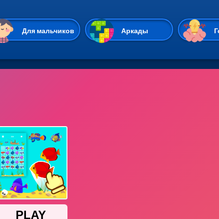
Перейти к основному содержан
Для мальчиков
Аркады
Г
Казуальные
Веселые
Стрелялки
Спортивные
Гонки
Unity
Экшены
Мультиплеер
Симуляторы
Стратегии
ИО
Пасьянс
Леди Баг и Супе