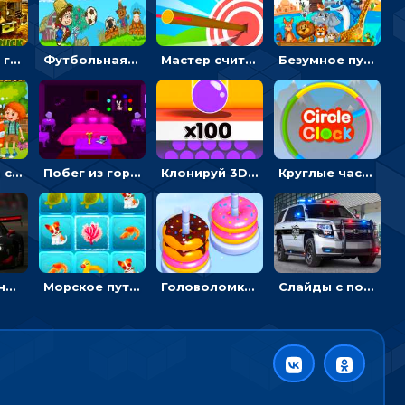
Армейские грузовики в пазлах: собери военную машину
Футбольная ферма: бей по мячу, чтобы забивать в ворота и ловить звезды
Мастер считать стрелы: увеличивать запас, чтобы поразить больше целей
Безумное путешествие друзей по миру: собирать пазлы из фото с животными
Автомойка со скрытыми звездами: ищи на время
Побег из горной деревни: решай головоломки, чтобы открыть ворота
Клонируй 3D шарики и сливай их в воронку
Круглые часы: ловить цветную стрелку в одинаковом участке циферблата
Пазлы с гоночными автомобилями: собери свой болид по частям
Морское путешествие: двигай блоки, чтобы соединять одинаковые по три в ря
Головоломка Сортер пончиков: двигать и соединять по цвету
Слайды с полицейскими машинами: перемещать пазлы, чтобы собрать картинку