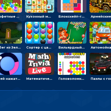
Конфетные кубики: двигать сладости в сторону, чтобы стрелять по целям
Кухонный маджонг: соединять пары посуды и расчищать поле
Блокскейп-головоломка: двигать блоки, чтобы достать элемент со звездой
Побег из Зеленого парка: решай ребусы, чтобы выбраться на свободу
Сортер с цветными шариками: размещать в колбах по цвету
Бильярдный пул: стрелять шариками, чтобы взрывать одинаковые
Успей нажать: кликай, чтобы попасть в цветной сектор круга
Математическая викторина мультиплеер: решать примеры на время
Головоломка Цветной квест: тапай по цветным точкам и перекрашивай поле