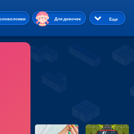
ию
оловоломки
Для девочек
Еще
3D
Приключения
Три в ряд
Пазлы
На двоих
Раскраски
Карточные
Драки
р Кот
Майнкрафт