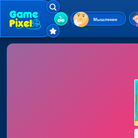
Мышление
Гиперказуальные
Одевалки
Шарики
Маджонг
Кликеры