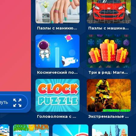
Пазлы с маникюром: собери идеальный рисунок для ногтей
Пазлы с машинами Форд: собирать картинки и открывать новые
Космический побег: двигать космонавта, чтобы попасть к кораблю
Три в ряд: Магические рождественские драгоценности
нуть
Головоломка с часами для детей: читать время по циферблату
Экстремальные пазлы с квадроциклами: собирать крутые тачки