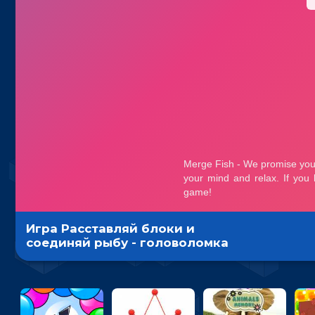
Игра Расставляй блоки и
соединяй рыбу - головоломка