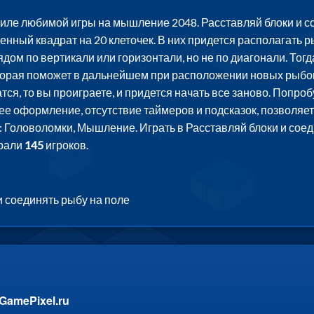
тиле любимой игры на мышление 2048. Расставляй блоки и 
енный квадрат на 20 клеточек. В них придется располагать р
дом по вертикали или горизонтали, но не по диагонали. Тогд
орая поможет в дальнейшем при расположении новых рыбок. 
атся, то вы проиграете, и придется начать все заново. Попр
ее оформление, отсутствие таймеров и подсказок, позволяе
: Головоломки, Мышление. Играть в Расставляй блоки и соед
грали
145
игроков.
и соединять рыбу на поле
GamePixel.ru