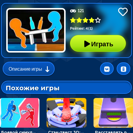
121
Рейтинг: 4 (1)
Играть
Описание игры
Похожие игры
Боевой симулятор 3D: повтори позу рыцаря и победи врага
Стэк-твист 3D: тапай по шарику, чтобы разбивать платформы
Расставлять резиновые кубики, чтобы делать поп-ит - гиперказуальные