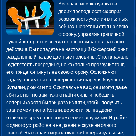
Веселая гиперказуалка на
двоих преподнесет сюрприз –
возможность участия в пьяных
войнах. Перетяни стол на свою
сторону, управляя тряпичной
куклой, которая не всегда верно отзывается на ваши
действия. Вы попадете на настоящий боксерский ринг,
разделенный на две цветные половины. Стол вначале
будет стоять посредине, но как только прозвучит гонг,
его придется тянуть на свою сторону. Осложняют
задачу предметы на поверхности: шар для боулинга,
бутылки, рюмки и пр. Ссыпаясь на вас, они могут даже
сбить с ног, но вам нужно найти силы и победить
соперника хотя бы три раза из пяти, чтобы получить
звание чемпиона. Кстати, версия игры на двоих –
отличное времяпрепровождение с друзьями. Играйте
с одного устройства и не давайте скуке ни одного
шанса! Эта онлайн игра из жанра: Гиперказуальные,