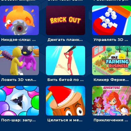
Ниндзя-слэш: запускай оружие по целям и становись мастером сюрикенов
Двигать планку и бить шариком по цветным блокам - гиперказуальная
Управлять 3D магнитом, чтобы собирать фигуры и сбрасывать в пропасть
Ловить 3D человечком своего цвета и собирать драгоценности - гиперказуалка
Бить битой по шарику, чтобы сбивать кубики с буквами на пути к финишу - 3D
Кликер Фермерский бизнес: расти овощи, чтобы богатеть
Поп-шар: запускать колючку, чтобы лопать воздушные шарики
Целиться и метать топор в 3D мишени
Приключения Клуба Винкс: менять дорожки, чтобы собирать кристаллы