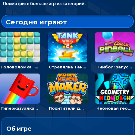
Посмотрите больше игр из категорий:
Сегодня играют
Головоломка 10х10
Стрелялка Танковые войны: бить по танку врага, чтобы уничтожить зло
Пинбол: запускать шарик, чтобы выбивать очки
Гиперказуалка Летающая чашка кофе: двигаться и собирать кубики сахара
Похитители денег: управляйте друзьями и соберите все мешки с долларами
Неоновая геометрия: прыгай через препятствия и собирай шары
Об игре