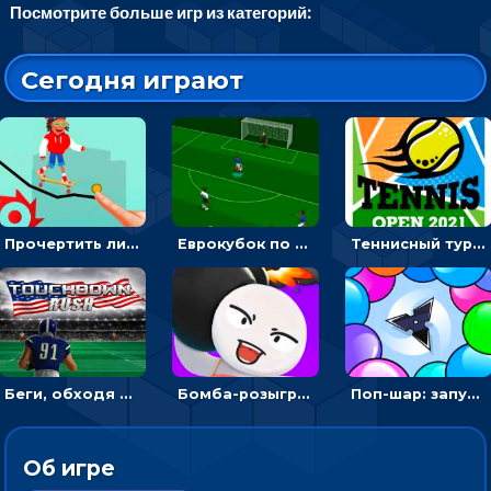
Посмотрите больше игр из категорий:
Сегодня играют
Прочертить линию, чтобы проехать на скейте, через преграды к финишу - для мальчиков
Еврокубок по футболу 2021 в 3D: пасуй мяч и бей по воротам соперника
Теннисный турнир: подавать или отбивать шарик ракеткой
Беги, обходя соперников и собирай бонусы - американский футбол
Бомба-розыгрыш: передавай и беги – 3D гиперказуалка
Поп-шар: запускать колючку, чтобы лопать воздушные шарики
Об игре