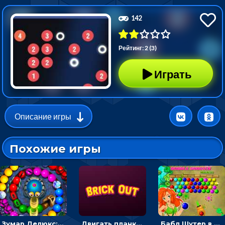
142
Рейтинг: 2 (3)
Играть
Описание игры
Похожие игры
Зумар Делюкс: бросай шарики с черепашкой, чтобы остановить очередь
Двигать планку и бить шариком по цветным блокам - гиперказуальная
Бабл Шутер в джунглях: стрелять шариками по цветным целям