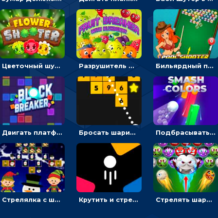
Цветочный шутер: стрелять пчелками по цветам
Разрушитель фруктов: стрелять ягодами по ананасам
Бильярдный пул: стрелять шариками, чтобы взрывать одинаковые
Двигать платформу и отбивать мячики или ловить бонусы
Бросать шарики, чтобы выбивать блоки с цифрами
Подбрасывать мяч, чтобы провести через цветную преграду
Стрелялка с шариками по рождественским эльфам
Крутить и стрелять по фигурам с цифрами - стрелялка шариками
Стрелять шариками-монстрами и выбивать конфеты