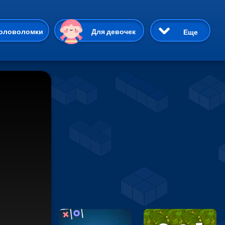
ию
оловоломки
Для девочек
Еще
3D
Приключения
Три в ряд
Пазлы
На двоих
Раскраски
Карточные
Драки
р Кот
Майнкрафт