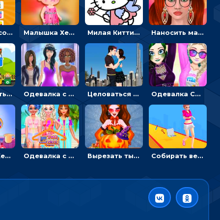
Двигать и соединять пазлы по смыслу - головоломка для детей
Малышка Хейзел заболела ветрянкой: вызывать доктора и лечить
Милая Китти для девочек: поиск отличий на картинках
Наносить макияж и делать прическу для корейской принцессы
Перемещать героя с корзиной или собирать мусор - гиперказуальная
Одевалка с разными стилями: переодевать, красить и выигрывать конкурс красоты
Целоваться или отвлекать прохожих от пары - гиперказуальные
Одевалка Сражение для девочек-принцесс: софт против гранжа
Малышка Хейзел ухаживает за попугаем: лечить и развлекать птичку
Одевалка с принцессами на пляже
Вырезать тыкву и одевать Харли Квинн - одевалка с карвингом
Собирать вещи и преображать девочку, чтобы покорить парня – гиперказуалка