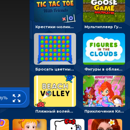
Крестики-нолики мультиплеер: найди соперника и сразись
Мультиплеер Гусь: кидай кости и шагай к финишу
Бросать цветные диски и складывать линии - головоломка
Фигуры в облаках: подбери предмет по очертанию – головоломка
нуть
Пляжный волейбол с черепахами: лови мяч и пасуй сопернику
Приключения Клуба Винкс: менять дорожки, чтобы собирать кристаллы