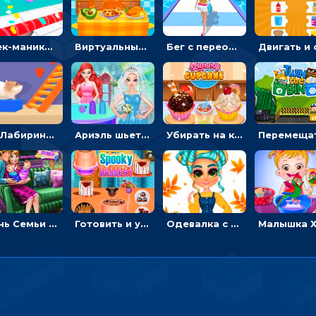
Стек-маникюр для девочек: красить ногти и избегать пил
Виртуальный питомец: ухаживать, кормить, купать рыжего кота
Бег с переодеванием: ловить одежду и повторять модные образы - для девочек
3D Лабиринт хомяка: проходить полосу препятствий, чтобы получать вкусняшки
Ариэль шьет свадебные платья для принцесс в салоне - одевалка
Убирать на кухне, готовить и печь кексы - для девочек
День Семьи Ледяной принцессы: убираться в доме и ухаживать за малышами - для девочек
Готовить и украшать десерт на Хэллоуин - для девочек
Одевалка с яркими осенними нарядами: собирать образ для прогулки