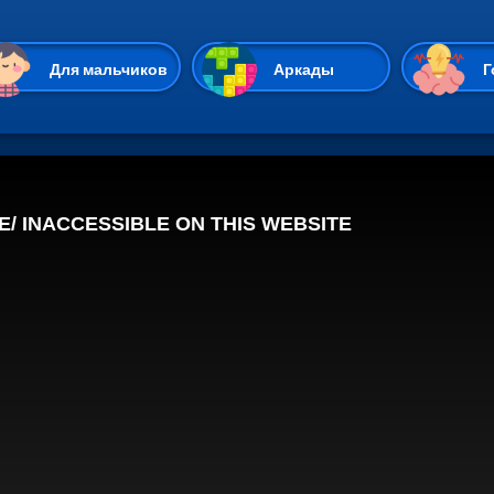
Перейти к основному содержан
Для мальчиков
Аркады
Г
Казуальные
Веселые
Стрелялки
Спортивные
Гонки
Unity
Экшены
Мультиплеер
Симуляторы
Стратегии
ИО
Пасьянс
Леди Баг и Супе