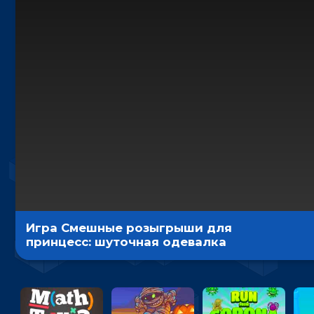
Игра Смешные розыгрыши для
принцесс: шуточная одевалка