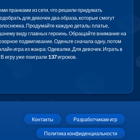
ми пранками из сети, что решили придумать
добрать для девочек два образа, которые смогут
и Белоснежка. Продумайте каждую деталь: платье,
ешнему виду главных героинь. Обращайте внимание на
 озорное подмигивание. Оденьте сначала одну, потом
лайн игра из жанра: Одевалки, Для девочек. Играть в
В игру уже поиграли
137
игроков.
Контакты
Разработчикам игр
Политика конфиденциальности