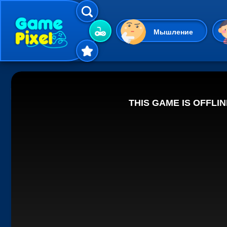
Мышление
Гиперказуальные
Одевалки
Шарики
Маджонг
Кликеры