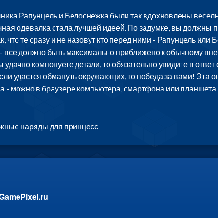
ника Рапунцель и Белоснежка были так вдохновлены веселы
ная одевалка стала лучшей идеей. По задумке, вы должны по
ак, что те сразу и не назовут кто перед ними - Рапунцель ил
ы - все должно быть максимально приближено к обычному вн
ы удачно компонуете детали, то обязательно увидите в ответ
сли удастся обмануть окружающих, то победа за вами! Эта он
- можно в браузере компьютера, смартфона или планшета. 
ужные наряды для принцесс
GamePixel.ru