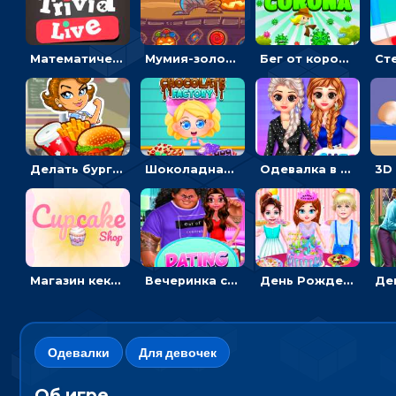
Математическая викторина мультиплеер: решать примеры на время
Мумия-золотоискатель: закидывать бинты, чтобы доставать сокровища
Бег от коронавируса: держать дистанцию, чтобы не заразиться
Делать бургеры, чтобы открывать новые ингредиенты - для девочек
Шоколадная фабрика для девочек: лущить бобы, готовить и украшать сладости
Одевалка в точку и полоску: создавать образы для принцесс и фотографировать
Магазин кексов: повторять сладости с картинки или продавать вкусняшки
Вечеринка свиданий: одевалка для влюбленных
День Рождения Тейлор: печь торт для девочки или наряжать именинницу
Одевалки
Для девочек
Об игре