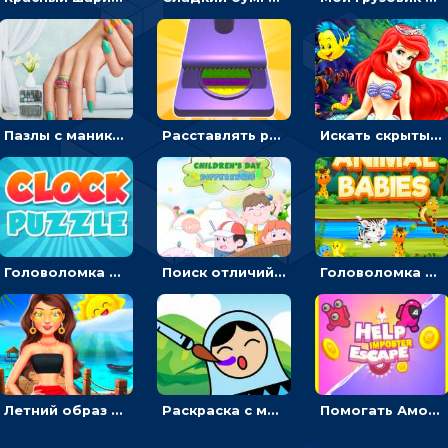
Пазлы с маникюром: собери идеальный рисунок для ногтей
Расставлять резиновые кубики, чтобы делать поп-ит - гиперказуальные
Искать скрытый алфавит на картинках с мультяшными героями - головоломка для детей
Головоломка с часами для детей: читать время по циферблату
Поиск отличий на картинках с детьми - головоломка
Головоломка Звери-малыши: открывай карточки по очереди, чтобы найти одинаковые
Летний образ для подруг: переодевать девочек для прогулки
Раскраска с матрешками для девочек
Помогать Амонг Ас бежать из комнаты через преграды - приключения