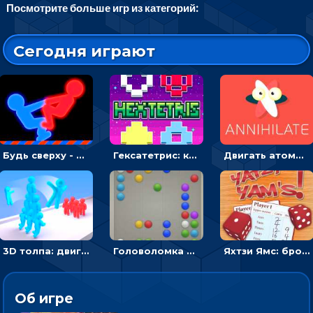
Посмотрите больше игр из категорий:
Сегодня играют
Будь сверху - борись с другом и выигрывай
Гексатетрис: кидать блок, чтобы складывать три в ряд - головоломка
Двигать атомы, чтобы соединить – головоломка
3D толпа: двигаться и собирать цветных человечков
Головоломка Линии: собери шарики в ряд из 5
Яхтзи Ямс: бросай кости и набери очков больше, чем у соперников
Об игре