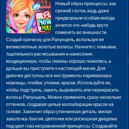
Новый образ принцессы, как
свежий глоток, ведь даже
придворным особам иногда
хочется что-нибудь круто
поменять во внешности.
Создай прическу для Рапунцель, используя ее
великолепные золотые волосы. Начните с помывки,
тщательного расчесывания и нанесения
кондиционера, чтобы локоны хорошо ложились, а
дальше вы приступите к настоящей магии. Для
девочек доступны все инструменты парикмахера:
ножницы, плойки, утюжки, краски. Используйте их,
чтобы подстричь, завить, выровнять или перекрасить
волосы Рапунцель. Можно применить сразу несколько
оттенков, создавая целые коллаборации красок на
голове. Закончит образ утонченная деталь: милая
заколочка-бантик, цветочек или роскошная диадема
под цвет глаз несравненной принцессы. Создавайте