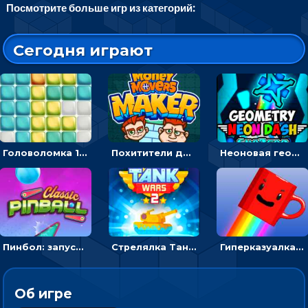
Посмотрите больше игр из категорий:
Сегодня играют
Головоломка 10х10
Похитители денег: управляйте друзьями и соберите все мешки с долларами
Неоновая геометрия: прыгай через препятствия и собирай шары
Пинбол: запускать шарик, чтобы выбивать очки
Стрелялка Танковые войны: бить по танку врага, чтобы уничтожить зло
Гиперказуалка Летающая чашка кофе: двигаться и собирать кубики сахара
Об игре