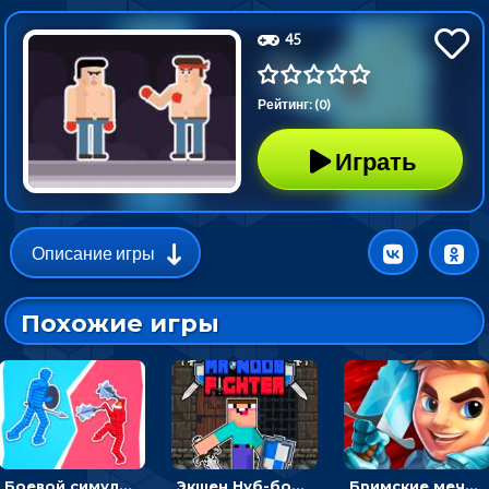
45
Рейтинг: (0)
Играть
Описание игры
Похожие игры
Боевой симулятор 3D: повтори позу рыцаря и победи врага
Экшен Нуб-боец: прыгать через препятствия или бить врагов мечом
Бримские мечи: бежать через преграды, бить врагов и собирать монеты