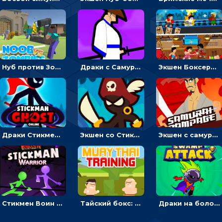
Нуб против Зомби: направлять линию на врага и бить молотом
Драки с Самураем: бить мечом, чтобы уничтожать врагов
Экшен Боксерский боец: менять сторону, чтобы бить противников
Драки Стикмена с призраками: бить мечом или уходить от подземных кольев
Экшен со Стикменом: Драка с рисованными чертиками
Экшен с самураем: бежать или бить демонов кинжалом
Стикмен Воин фаталити: подбрасывать куклу и драться
Тайский бокс: драки с деревом
Драки на болоте: бежать или бить монстров и роботов