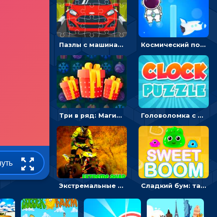
Пазлы с машинами Форд: собирать картинки и открывать новые
Космический побег: двигать космонавта, чтобы попасть к кораблю
Три в ряд: Магические рождественские драгоценности
Головоломка с часами для детей: читать время по циферблату
нуть
Экстремальные пазлы с квадроциклами: собирать крутые тачки
Сладкий бум: тапнуть, чтобы взорвать желейки - головоломка