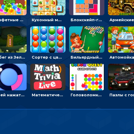
Конфетные кубики: двигать сладости в сторону, чтобы стрелять по целям
Кухонный маджонг: соединять пары посуды и расчищать поле
Блокскейп-головоломка: двигать блоки, чтобы достать элемент со звездой
Побег из Зеленого парка: решай ребусы, чтобы выбраться на свободу
Сортер с цветными шариками: размещать в колбах по цвету
Бильярдный пул: стрелять шариками, чтобы взрывать одинаковые
Успей нажать: кликай, чтобы попасть в цветной сектор круга
Математическая викторина мультиплеер: решать примеры на время
Головоломка Цветной квест: тапай по цветным точкам и перекрашивай поле