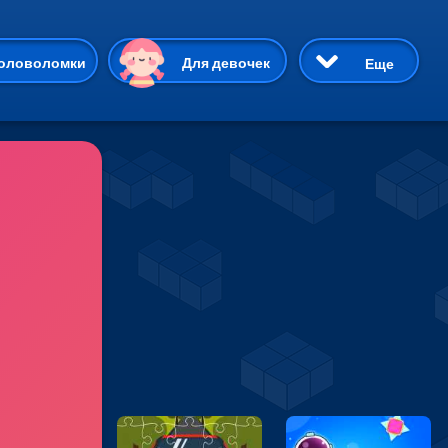
ию
оловоломки
Для девочек
Еще
3D
Приключения
Три в ряд
Пазлы
На двоих
Раскраски
Карточные
Драки
р Кот
Майнкрафт