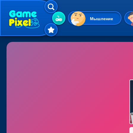
Мышление
Гиперказуальные
Одевалки
Шарики
Маджонг
Кликеры