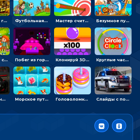
Армейские грузовики в пазлах: собери военную машину
Футбольная ферма: бей по мячу, чтобы забивать в ворота и ловить звезды
Мастер считать стрелы: увеличивать запас, чтобы поразить больше целей
Безумное путешествие друзей по миру: собирать пазлы из фото с животными
Автомойка со скрытыми звездами: ищи на время
Побег из горной деревни: решай головоломки, чтобы открыть ворота
Клонируй 3D шарики и сливай их в воронку
Круглые часы: ловить цветную стрелку в одинаковом участке циферблата
Пазлы с гоночными автомобилями: собери свой болид по частям
Морское путешествие: двигай блоки, чтобы соединять одинаковые по три в ря
Головоломка Сортер пончиков: двигать и соединять по цвету
Слайды с полицейскими машинами: перемещать пазлы, чтобы собрать картинку