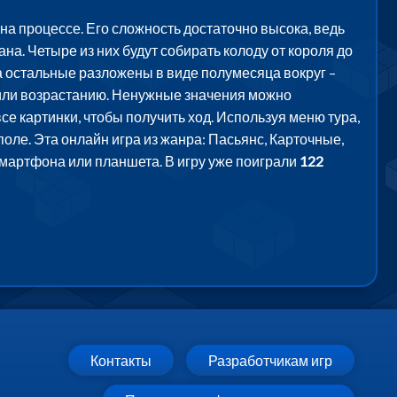
а процессе. Его сложность достаточно высока, ведь
на. Четыре из них будут собирать колоду от короля до
, а остальные разложены в виде полумесяца вокруг –
 или возрастанию. Ненужные значения можно
все картинки, чтобы получить ход. Используя меню тура,
ле. Эта онлайн игра из жанра: Пасьянс, Карточные,
смартфона или планшета. В игру уже поиграли
122
Контакты
Разработчикам игр