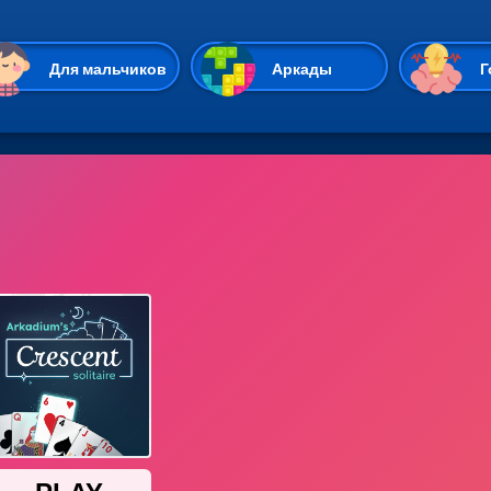
Перейти к основному содержан
Для мальчиков
Аркады
Г
Казуальные
Веселые
Стрелялки
Спортивные
Гонки
Unity
Экшены
Мультиплеер
Симуляторы
Стратегии
ИО
Пасьянс
Леди Баг и Супе