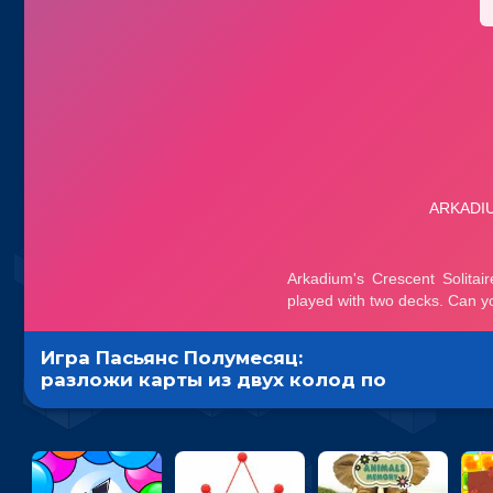
Игра Пасьянс Полумесяц:
разложи карты из двух колод по
мастям