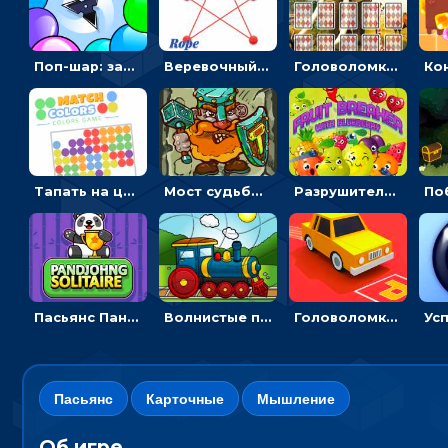
Поп-шар: запускать колючку, чтобы лопать воздушные шарики
Веревочный мастер: двигай узелки и развязывай их
Головоломка с животными: переворачивать карточки, чтобы находить пару
Тапать на цветные точки, чтобы взрывать одинаковые - три в ряд
Мост судьбы: прыгать по платформам и бить молотом орков
Разрушитель фруктов: стрелять ягодами по ананасам
Пасьянс Панджонг: собирать карты по порядку, чтобы очистить поле
Волнистые пазлы с транспортом: собирай картинку из частей
Головоломка Парк-стоянка: рисовать линии, чтобы парковать машины
Пасьянс
Карточные
Мышление
Об игре