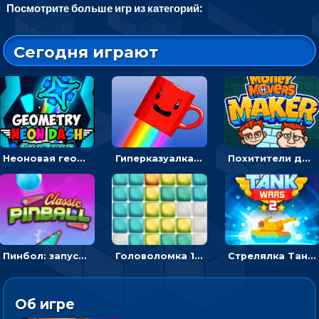
Посмотрите больше игр из категорий:
Сегодня играют
Неоновая геометрия: прыгай через препятствия и собирай шары
Гиперказуалка Летающая чашка кофе: двигаться и собирать кубики сахара
Похитители денег: управляйте друзьями и соберите все мешки с долларами
Пинбол: запускать шарик, чтобы выбивать очки
Головоломка 10х10
Стрелялка Танковые войны: бить по танку врага, чтобы уничтожить зло
Об игре