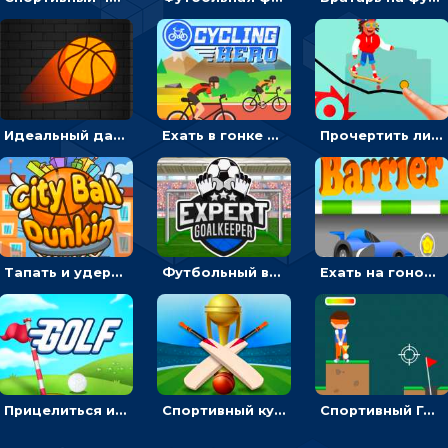
Идеальный данк: направлять пунктир в корзину и попадать мячом
Ехать в гонке на велосипедах через трамплины к финишу на скорость - спортивные
Прочертить линию, чтобы проехать на скейте, через преграды к финишу - для мальчиков
Тапать и удерживать баскетбольный мяч, чтобы попадать в кольца - спортивные
Футбольный вратарь: ловить мяч и отражать атаку соперника - спортивные
Ехать на гоночной машине, чтобы обходить преграды и собирать звезды - для мальчиков
Прицелиться и выстрелить мячиком для гольфа, чтобы попасть в лунку - спортивные
Спортивный кубок по крикету: отражать атаку и ударять по мячику битой
Спортивный Гольф-клуб: бить клюшкой по мячу, чтобы попадать в лунку с флажком