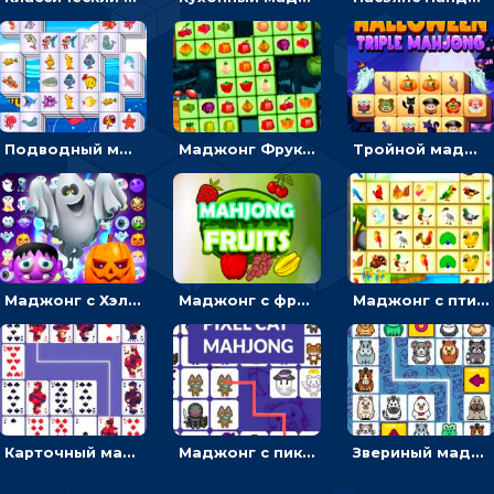
Подводный маджонг: искать и соединять рыбок парами
Маджонг Фрукты: тапать и убирать одинаковые плоды
Тройной маджонг с ужастиками: отмечать по три плитки и убирать с поля
Маджонг с Хэллоуином: искать пару для ужастиков, чтобы очистить поле
Маджонг с фруктами: соединить плоды линией и убрать с поля
Маджонг с птицами: соединять пернатых, чтобы освобождать поле
Карточный маджонг: найти две одинаковые масти и соединить
Маджонг с пиксельными котиками: находить пару или проводить линию
Звериный маджонг: находить одинаковых животных, чтобы соединять линиями