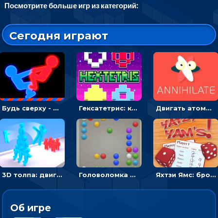
Посмотрите больше игр из категорий:
Сегодня играют
Будь сверху - борись с другом и выигрывай
Гексатетрис: кидать блок, чтобы складывать три в ряд - головоломка
Двигать атомы, чтобы соединить – головоломка
3D толпа: двигаться и собирать цветных человечков
Головоломка Линии: собери шарики в ряд из 5
Яхтзи Ямс: бросай кости и набери очков больше, чем у соперников
Об игре