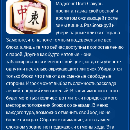
Маджонг Цвет Сакуры
пропитан азиатской весной и
ароматом оживающей после
зимы вишни. Разблокируй и
убери парные плитки с экрана.
Заметьте, что на поле темным подсвечены не все
блоки, а лишь те, что сейчас доступны к сопоставлению
с парой. Другие как будто матовые – они
заблокированы и изменят свой цвет, когда вы уберете
одну или несколько окружающих плиточек. Убираются
только блоки, что имеют две смежные свободные
стороны. Игрок может выбрать сложность расклада:
легкий, средний или тяжелый. В зависимости от этого
будет меняться количество плиток и порядок самого
месторасположения блоков со знаками. В меню
каждого тура, возможно отменить свой ход, но не
более пяти раз. Обратите внимание, что в самом
сложном уровне, нет подсказок и отмены хода. Эта