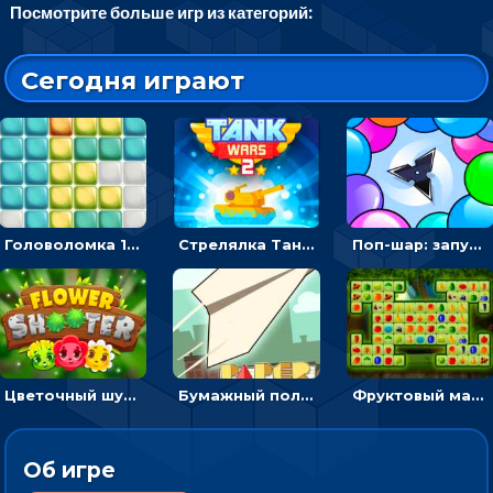
Посмотрите больше игр из категорий:
Сегодня играют
Головоломка 10х10
Стрелялка Танковые войны: бить по танку врага, чтобы уничтожить зло
Поп-шар: запускать колючку, чтобы лопать воздушные шарики
Цветочный шутер: стрелять пчелками по цветам
Бумажный полет: бросай самолетик и собери бонусы
Фруктовый маджонг - найти одинаковые плитки головоломки
Об игре