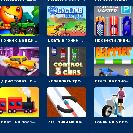
Гонки с Бадди: ехать на джипе и собирать монеты
Ехать в гонке на велосипедах через трамплины к финишу на скорость - спортивные
Провести линию, чтобы припарковать машину на место и собрать монеты - гонки
Дрифтовать и парковаться на городской трассе - гонки
Управлять тремя машинками в разных рядах на трассе - гонки
Ехать на гоночной машине, чтобы обходить преграды и собирать звезды - для мальчиков
Ехать на поезде, через препятствия и собирать пассажиров - для мальчиков
3D Гонки на паровозике: ехать по линии или обходить преграды
Гонки на мопеде с курьером: менять полосы движения, чтобы собирать деньги