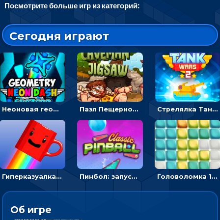
Посмотрите больше игр из категорий:
Сегодня играют
Неоновая геометрия: прыгай через препятствия и собирай шары
Пазл Пещерного человека: сложи фрагменты и получи картинку
Стрелялка Танковые войны: бить по танку врага, чтобы уничтожить зло
Гиперказуалка Летающая чашка кофе: двигаться и собирать кубики сахара
Пинбол: запускать шарик, чтобы выбивать очки
Головоломка 10х10
Об игре