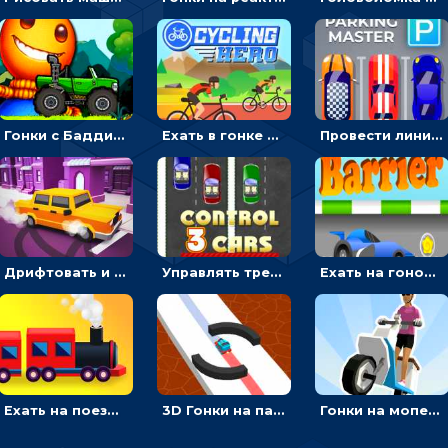
Гонки с Бадди: ехать на джипе и собирать монеты
Ехать в гонке на велосипедах через трамплины к финишу на скорость - спортивные
Провести линию, чтобы припарковать машину на место и собрать монеты - гонки
Дрифтовать и парковаться на городской трассе - гонки
Управлять тремя машинками в разных рядах на трассе - гонки
Ехать на гоночной машине, чтобы обходить преграды и собирать звезды - для мальчиков
Ехать на поезде, через препятствия и собирать пассажиров - для мальчиков
3D Гонки на паровозике: ехать по линии или обходить преграды
Гонки на мопеде с курьером: менять полосы движения, чтобы собирать деньги