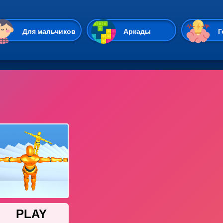
Перейти к основному содержан
Для мальчиков
Аркады
Г
Казуальные
Веселые
Стрелялки
Спортивные
Гонки
Unity
Экшены
Мультиплеер
Симуляторы
Стратегии
ИО
Пасьянс
Леди Баг и Супе