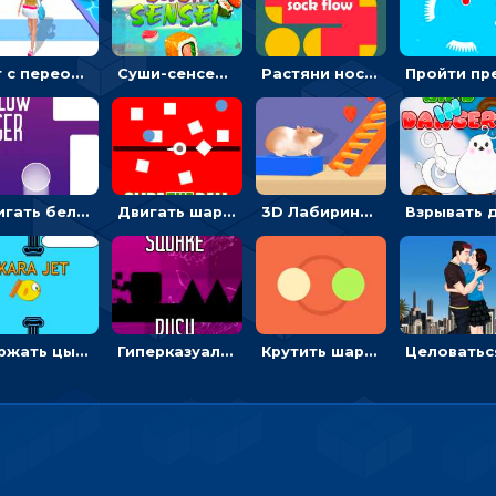
Бег с переодеванием: ловить одежду и повторять модные образы - для девочек
Суши-сенсей: рубить роллы, избегая бомб
Растяни носок: соединить пальцем все точки в пазле
Двигать белый шарик и уходить от светящихся блоков - гиперказуальные
Двигать шарик по линии, чтобы уходить от белых шипов и ловить мячи - гиперказуальные
3D Лабиринт хомяка: проходить полосу препятствий, чтобы получать вкусняшки
Держать цыпленка на лету, чтобы проходить через колонны - гиперказуальные
Гиперказуалка на скорость: прыгать через колья или менять сторону движения квадрата
Крутить шарики, чтобы ловить цветные мячи - гиперказуальная