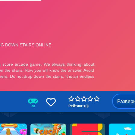
Развер
Рейтинг: (0)
60