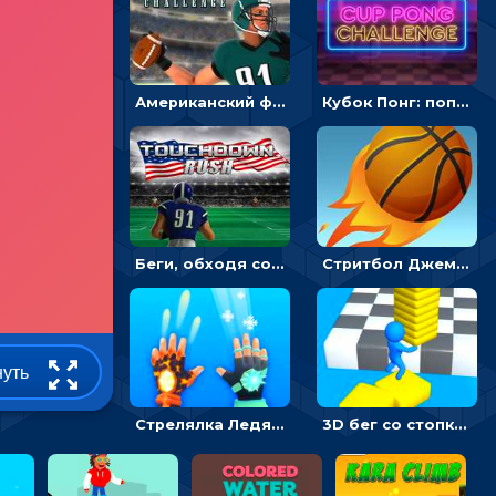
Американский футбол 3D: поймай мяч и останови атаку соперника
Кубок Понг: попади мячиком в стакан и напои соперника
Беги, обходя соперников и собирай бонусы - американский футбол
Стритбол Джем - спортивный бросок мяча в кольцо
нуть
Стрелялка Ледяной человек 3D: заморозь и взорви
3D бег со стопками: строй мостики и собирай камни