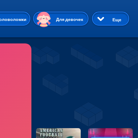
ию
оловоломки
Для девочек
Еще
3D
Приключения
Три в ряд
Пазлы
На двоих
Раскраски
Карточные
Драки
р Кот
Майнкрафт