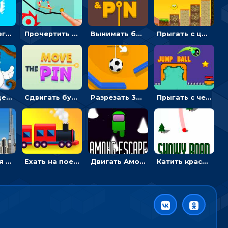
Пройти преграды с шариком, пока сужается проход - гиперказуальные
Прочертить линию, чтобы проехать на скейте, через преграды к финишу - для мальчиков
Вынимать булавки и сортировать воду в колбы - гиперказуальные
Прыгать с цыпленком по столбикам вверх, чтобы собирать время - гиперказуальные
Взрывать деревянные ящики и бочки, чтобы спасти птицу в гнезде - гиперказуальные
Сдвигать булавку, чтобы высыпать цветные шарики - гиперказуальные
Разрезать 3D канат, чтобы сбросить шарик и разбить башню из кубиков
Прыгать с черным мячом через колья, чтобы собрать звезды
Целоваться или отвлекать прохожих от пары - гиперказуальные
Ехать на поезде, через препятствия и собирать пассажиров - для мальчиков
Двигать Амонг Ас в космосе или бежать через колья - гиперказуалка
Катить красный мяч по снегу между елок - гиперказуальная