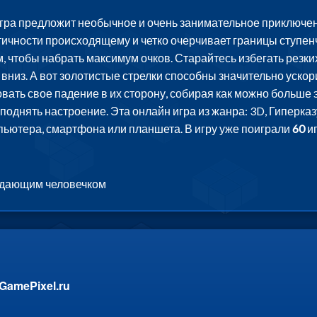
гра предложит необычное и очень занимательное приключени
чности происходящему и четко очерчивает границы ступенча
чтобы набрать максимум очков. Старайтесь избегать резких
 вниз. А вот золотистые стрелки способны значительно ускор
ать свое падение в их сторону, собирая как можно больше 
 поднять настроение. Эта онлайн игра из жанра: 3D, Гиперка
мпьютера, смартфона или планшета. В игру уже поиграли
60
иг
падающим человечком
GamePixel.ru