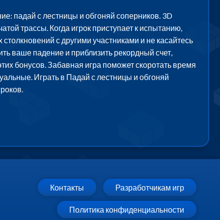
е: падай с лестницы и обгоняй соперников. 3D
той трассы. Когда игрок приступает к испытанию,
 столкновений с другими участниками и не касайтесь
ить ваше падение и приблизить рекордный счет,
этих бонусов. Забавная игра поможет скоротать время
зуальные. Играть в Падай с лестницы и обгоняй
роков.
Контакты
Разработчикам игр
Политика конфиденциальности