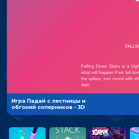
Игра Падай с лестницы и
обгоняй соперников - 3D
гиперказуалка