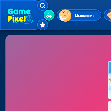
Мышление
Гиперказуальные
Одевалки
Шарики
Маджонг
Кликеры