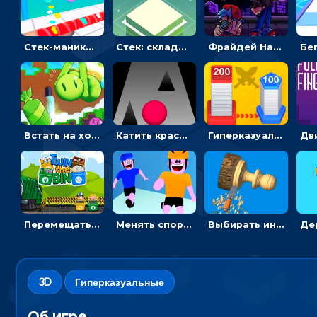
Стек-маникюр для девочек: красить ногти и избегать пил
Стек: складывать блоки в высокую башню
Фрайдей Найт Фанкин - Большой брат 4: кликать на стрелки, чтобы играть музыку
Встать на ходули, чтобы словить конфету в лабиринте - гиперказуальные
Катить красный мяч по дороге и уходить от черных кольев
Гиперказуальные: Проводить синие линии, чтобы завоевывать города
Перемещать героя с корзиной или собирать мусор - гиперказуальная
Менять спортсмена на строителя, чтобы бежать вперед к финишу - ИО
Выбирать инструменты, чтобы выпиливать фигуры из дерева в 3D
3D
Гиперказуальные
Об игре