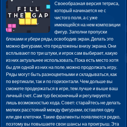
Своеобразная версия тетриса,
который начинается не с
чистого поля, а с уже
имеющейся на нем композиции
фигур. Заполни пропуски
блоками и убери ряды, освободив экран. Делать это
можно фигурами, что предложены внизу экрана. Они
всплывают по три штуки, и игрок сам выбирает, какую
из них актуальнее использовать. Пока есть место хотя
бы для одной из них на поле, можно продолжать игру.
Ряды могут быть разноцветными и складываться, как
по вертикали, так и по горизонтали. Чем дольше вы
сможете продержаться в игре, тем лучше и выше ваш
личный счет. Сам тур бесконечный и регулируется
лишь возможностью хода. Совет: старайтесь не делать
мелких расстояний между фигурами, оставляя одну
или две клеточки. Такие фрагменты появляются редко,
поэтому вы повышаете свои шансы на проигрыш. Эта