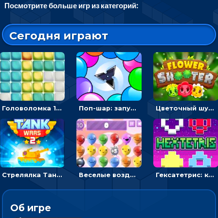
Посмотрите больше игр из категорий:
Сегодня играют
Головоломка 10х10
Поп-шар: запускать колючку, чтобы лопать воздушные шарики
Цветочный шутер: стрелять пчелками по цветам
Стрелялка Танковые войны: бить по танку врага, чтобы уничтожить зло
Веселые воздушные шары: соедини одноцветные в линию
Гексатетрис: кидать блок, чтобы складывать три в ряд - головоломка
Об игре