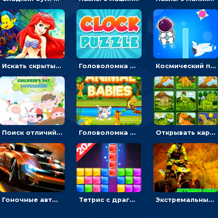
Искать скрытый алфавит на картинках с мультяшными героями - головоломка для детей
Головоломка с часами для детей: читать время по циферблату
Космический побег: двигать космонавта, чтобы попасть к кораблю
Поиск отличий на картинках с детьми - головоломка
Головоломка Звери-малыши: открывай карточки по очереди, чтобы найти одинаковые
Открывать картинки с динозаврами и складывать в пары по памяти - головоломка
Гоночные авто в пазлах: разбей картинку и собери снова
Тетрис с драгоценными камнями: расставляй блоки, чтобы получить линию - головоломка
Экстремальные пазлы с квадроциклами: собирать крутые тачки