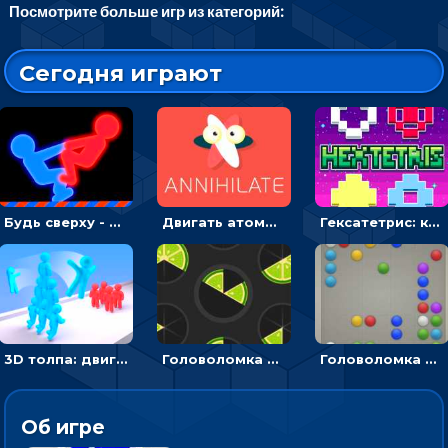
Посмотрите больше игр из категорий:
Сегодня играют
Будь сверху - борись с другом и выигрывай
Двигать атомы, чтобы соединить – головоломка
Гексатетрис: кидать блок, чтобы складывать три в ряд - головоломка
3D толпа: двигаться и собирать цветных человечков
Головоломка Ломтики: уложи фрагменты и получи круг
Головоломка Линии: собери шарики в ряд из 5
Об игре