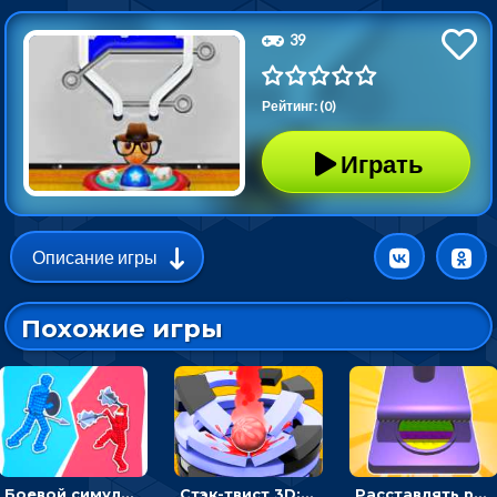
39
Рейтинг: (0)
Играть
Описание игры
Похожие игры
Боевой симулятор 3D: повтори позу рыцаря и победи врага
Стэк-твист 3D: тапай по шарику, чтобы разбивать платформы
Расставлять резиновые кубики, чтобы делать поп-ит - гиперказуальные