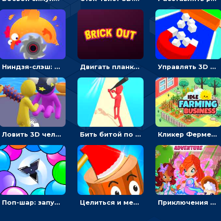
Ниндзя-слэш: запускай оружие по целям и становись мастером сюрикенов
Двигать планку и бить шариком по цветным блокам - гиперказуальная
Управлять 3D магнитом, чтобы собирать фигуры и сбрасывать в пропасть
Ловить 3D человечком своего цвета и собирать драгоценности - гиперказуалка
Бить битой по шарику, чтобы сбивать кубики с буквами на пути к финишу - 3D
Кликер Фермерский бизнес: расти овощи, чтобы богатеть
Поп-шар: запускать колючку, чтобы лопать воздушные шарики
Целиться и метать топор в 3D мишени
Приключения Клуба Винкс: менять дорожки, чтобы собирать кристаллы