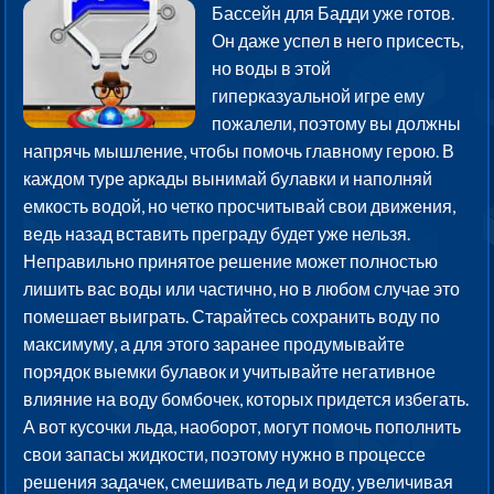
Бассейн для Бадди уже готов.
Он даже успел в него присесть,
но воды в этой
гиперказуальной игре ему
пожалели, поэтому вы должны
напрячь мышление, чтобы помочь главному герою. В
каждом туре аркады вынимай булавки и наполняй
емкость водой, но четко просчитывай свои движения,
ведь назад вставить преграду будет уже нельзя.
Неправильно принятое решение может полностью
лишить вас воды или частично, но в любом случае это
помешает выиграть. Старайтесь сохранить воду по
максимуму, а для этого заранее продумывайте
порядок выемки булавок и учитывайте негативное
влияние на воду бомбочек, которых придется избегать.
А вот кусочки льда, наоборот, могут помочь пополнить
свои запасы жидкости, поэтому нужно в процессе
решения задачек, смешивать лед и воду, увеличивая