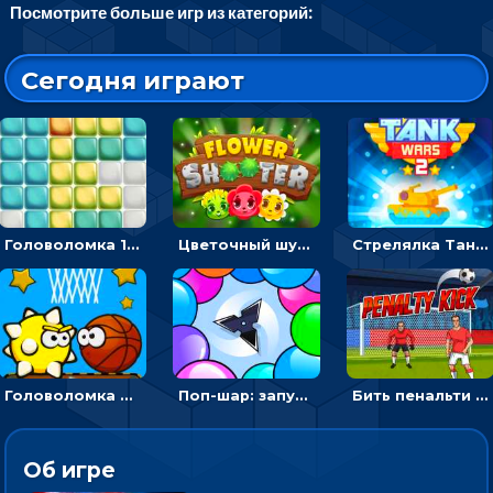
Посмотрите больше игр из категорий:
Сегодня играют
Головоломка 10х10
Цветочный шутер: стрелять пчелками по цветам
Стрелялка Танковые войны: бить по танку врага, чтобы уничтожить зло
Головоломка Невероятный баскетбол: проложить путь и отправить мяч в корзину
Поп-шар: запускать колючку, чтобы лопать воздушные шарики
Бить пенальти по воротам или мишеням - спортивная аркада
Об игре