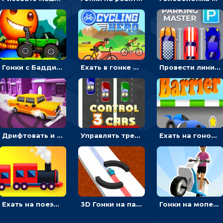
Гонки с Бадди: ехать на джипе и собирать монеты
Ехать в гонке на велосипедах через трамплины к финишу на скорость - спортивные
Провести линию, чтобы припарковать машину на место и собрать монеты - гонки
Дрифтовать и парковаться на городской трассе - гонки
Управлять тремя машинками в разных рядах на трассе - гонки
Ехать на гоночной машине, чтобы обходить преграды и собирать звезды - для мальчиков
Ехать на поезде, через препятствия и собирать пассажиров - для мальчиков
3D Гонки на паровозике: ехать по линии или обходить преграды
Гонки на мопеде с курьером: менять полосы движения, чтобы собирать деньги