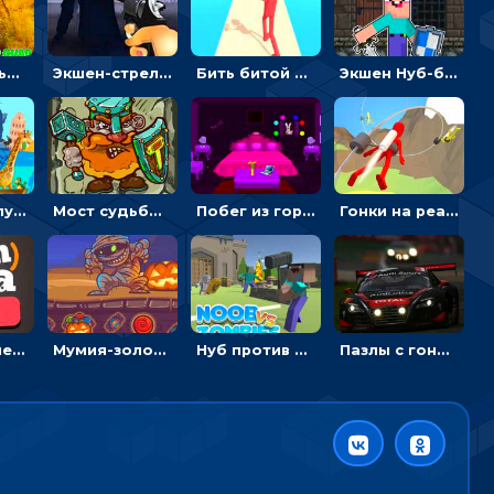
Экстремальные пазлы с квадроциклами: собирать крутые тачки
Экшен-стрелялка по зомби: целиться и попадать в бегущих монстров
Бить битой по шарику, чтобы сбивать кубики с буквами на пути к финишу - 3D
Экшен Нуб-боец: прыгать через препятствия или бить врагов мечом
Безумное путешествие друзей по миру: собирать пазлы из фото с животными
Мост судьбы: прыгать по платформам и бить молотом орков
Побег из горной деревни: решай головоломки, чтобы открыть ворота
Гонки на реактивном ранце: избегать преград, чтобы лететь к финишу
Математическая викторина мультиплеер: решать примеры на время
Мумия-золотоискатель: закидывать бинты, чтобы доставать сокровища
Нуб против Зомби: направлять линию на врага и бить молотом
Пазлы с гоночными автомобилями: собери свой болид по частям