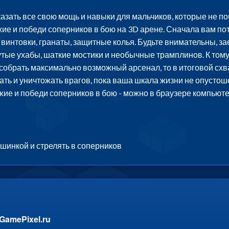
зать все свою мощь и навыки для мальчиков, которые не по
е и победи соперников в бою на 3D арене. Сначала вам пот
винтовки, гранаты, защитные колья. Будьте внимательны, зае
ые ухабы, шаткие мостики и необычные трамплинов. К тому 
собрать максимально возможный арсенал, то в итоговой схват
ть и уничтожать врагов, пока ваша шкала жизни не опустошен
ие и победи соперников в бою - можно в браузере компьюте
шинкой и стрелять в соперников
GamePixel.ru