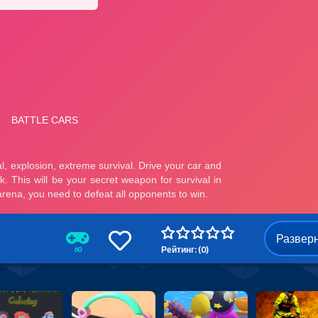
Развер
Рейтинг: (0)
60