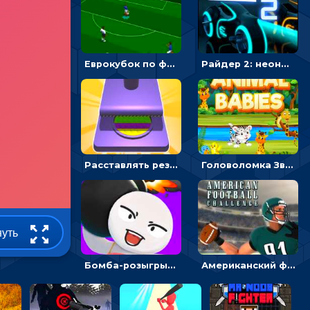
Еврокубок по футболу 2021 в 3D: пасуй мяч и бей по воротам соперника
Райдер 2: неоновые гонки на мотоциклах
Расставлять резиновые кубики, чтобы делать поп-ит - гиперказуальные
Головоломка Звери-малыши: открывай карточки по очереди, чтобы найти одинаковые
нуть
Бомба-розыгрыш: передавай и беги – 3D гиперказуалка
Американский футбол 3D: поймай мяч и останови атаку соперника