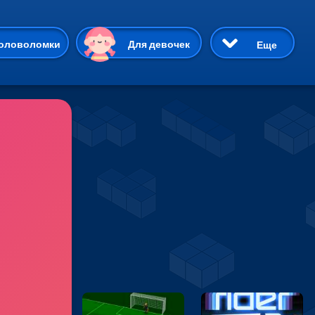
ию
оловоломки
Для девочек
Еще
3D
Приключения
Три в ряд
Пазлы
На двоих
Раскраски
Карточные
Драки
р Кот
Майнкрафт