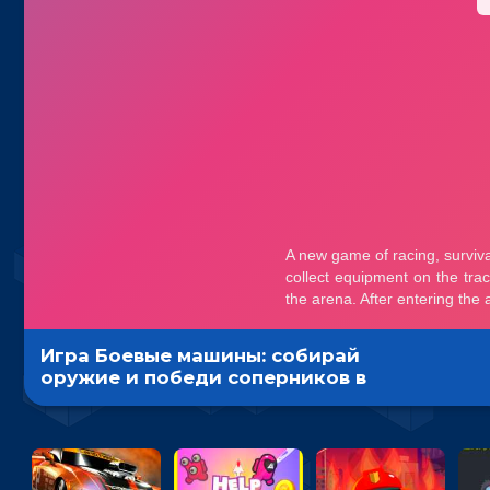
Игра Боевые машины: собирай
оружие и победи соперников в
бою