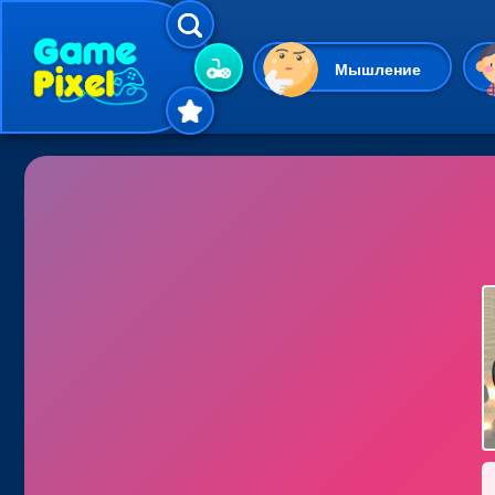
Мышление
Гиперказуальные
Одевалки
Шарики
Маджонг
Кликеры