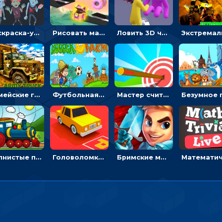
Раскраска-ужастик: разукрась зомби и скелетов
Рисовать машину и выигрывать гонку - для мальчиков
Ловить 3D человечком своего цвета и собирать драгоценности - гиперказуалка
Армейские грузовики в пазлах: собери военную машину
Футбольная ферма: бей по мячу, чтобы забивать в ворота и ловить звезды
Мастер считать стрелы: увеличивать запас, чтобы поразить больше целей
Волнистые пазлы с транспортом: собирай картинку из частей
Головоломка Парк-стоянка: рисовать линии, чтобы парковать машины
Бримские мечи: бежать через преграды, бить врагов и собирать монеты