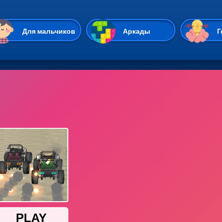
Перейти к основному содержан
Для мальчиков
Аркады
Г
Казуальные
Веселые
Стрелялки
Спортивные
Гонки
Unity
Экшены
Мультиплеер
Симуляторы
Стратегии
ИО
Пасьянс
Леди Баг и Супе