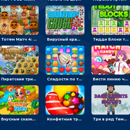
Тотем Матч 4: двигать символы по три в ряд
Вирусный краш: перемещать три в ряд одинаковые вирусы
Тедди Блоки три в ряд: кликать и выбивать одинаковых мишек
Пиратские три в ряд: двигать и собирать шестиугольники с сокровищами
Сладости по три в ряд: перемещать конфеты, чтобы взорвать линию
Вести линию через одинаковые конфеты на время, чтобы зарабатывать звезды - три в ряд
Вкусные сказки 2: переставлять фрукты по три в ряд и кормить животных
Конфетные три в ряд: соединять и взрывать одинаковые сладости
Три в ряд Темный рыцарь: двигать одинаковых воинов в строй