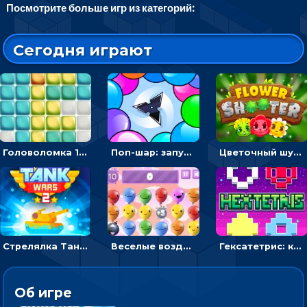
Посмотрите больше игр из категорий:
Сегодня играют
Головоломка 10х10
Поп-шар: запускать колючку, чтобы лопать воздушные шарики
Цветочный шутер: стрелять пчелками по цветам
Стрелялка Танковые войны: бить по танку врага, чтобы уничтожить зло
Веселые воздушные шары: соедини одноцветные в линию
Гексатетрис: кидать блок, чтобы складывать три в ряд - головоломка
Об игре