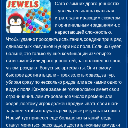
Сага о зимних драгоценностях
– увлекательная казуальная
игра, с затягивающим сюжетом
и оригинальными заданиями, с
нарастающей сложностью.
Чтобы удачно проходить испытания, соедини три в ряд
одинаковых камушков и убери их с поля. Если их будет
больше, это только лучше: комбинации из четырех,
пяти камней или драгоценностей, расположенных под
углом, рождают бонусные артефакты. Они помогут
быстрее достигать цели – трех золотых звезд за тур,
убирая сразу по несколько рядов или все камни одного
вида с поля. Каждое задание головоломки имеет свои
ограничения: лимитированное число времени или
ходов, поэтому игрок должен продумывать свои шаги
заранее, чтобы получать рекордные результаты очков.
Новый тур принесет еще больше испытаний, ведь
станут меняться расклады, а достать нужные камушки