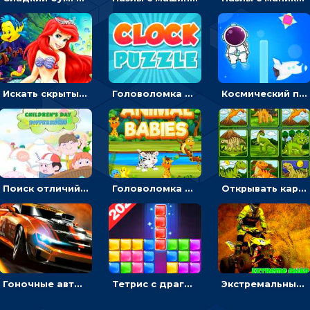
Искать скрытый алфавит на картинках с мультяшными героями - головоломка для детей
Головоломка с часами для детей: читать время по циферблату
Космический побег: двигать космонавта, чтобы попасть к кораблю
Поиск отличий на картинках с детьми - головоломка
Головоломка Звери-малыши: открывай карточки по очереди, чтобы найти одинаковые
Открывать картинки с динозаврами и складывать в пары по памяти - головоломка
Гоночные авто в пазлах: разбей картинку и собери снова
Тетрис с драгоценными камнями: расставляй блоки, чтобы получить линию - головоломка
Экстремальные пазлы с квадроциклами: собирать крутые тачки