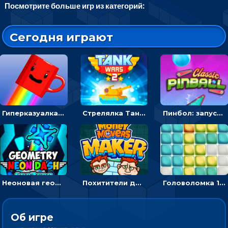
Посмотрите больше игр из категорий:
Сегодня играют
Гиперказуалка Летающая чашка кофе: двигаться и собирать кубики сахара
Стрелялка Танковые войны: бить по танку врага, чтобы уничтожить зло
Пинбол: запускать шарик, чтобы выбивать очки
Неоновая геометрия: прыгай через препятствия и собирай шары
Похитители денег: управляйте друзьями и соберите все мешки с долларами
Головоломка 10х10
Об игре