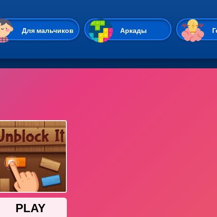
Перейти к основному содержан
Для мальчиков
Аркады
Г
Казуальные
Веселые
Стрелялки
Спортивные
Гонки
Unity
Экшены
Мультиплеер
Симуляторы
Стратегии
ИО
Пасьянс
Леди Баг и Супе