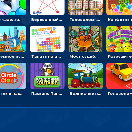
Поп-шар: запускать колючку, чтобы лопать воздушные шарики
Веревочный мастер: двигай узелки и развязывай их
Головоломка с животными: переворачивать карточки, чтобы находить пару
Безумное путешествие друзей по миру: собирать пазлы из фото с животными
Тапать на цветные точки, чтобы взрывать одинаковые - три в ряд
Мост судьбы: прыгать по платформам и бить молотом орков
Круглые часы: ловить цветную стрелку в одинаковом участке циферблата
Пасьянс Панджонг: собирать карты по порядку, чтобы очистить поле
Волнистые пазлы с транспортом: собирай картинку из частей