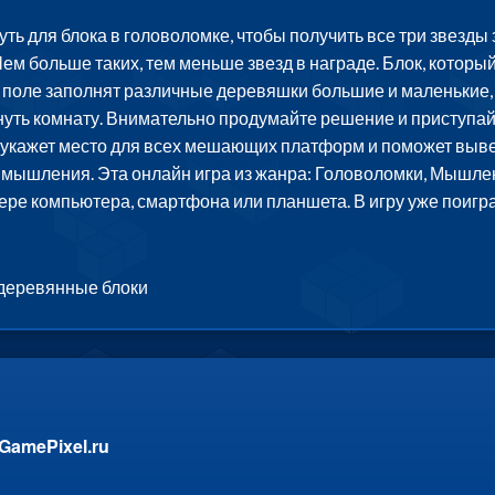
ь для блока в головоломке, чтобы получить все три звезды з
м больше таких, тем меньше звезд в награде. Блок, который
е поле заполнят различные деревяшки большие и маленькие,
ть комнату. Внимательно продумайте решение и приступайте
и укажет место для всех мешающих платформ и поможет вывес
о мышления. Эта онлайн игра из жанра: Головоломки, Мышле
зере компьютера, смартфона или планшета. В игру уже поигр
 деревянные блоки
GamePixel.ru