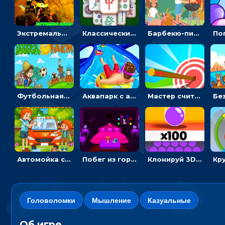
Экстремальные пазлы с квадроциклами: собирать крутые тачки
Классический маджонг на время: находить пары одинаковых плиток, чтобы расчищать поле
Барбекю-пикник: искать скрытые предметы на картинках - головоломка
Футбольная ферма: бей по мячу, чтобы забивать в ворота и ловить звезды
Аквапарк с акулами: жми, чтобы лететь к финишу по волнам
Мастер считать стрелы: увеличивать запас, чтобы поразить больше целей
Автомойка со скрытыми звездами: ищи на время
Побег из горной деревни: решай головоломки, чтобы открыть ворота
Клонируй 3D шарики и сливай их в воронку
Головоломки
Мышление
Казуальные
Об игре