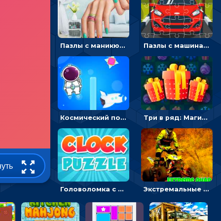
Пазлы с маникюром: собери идеальный рисунок для ногтей
Пазлы с машинами Форд: собирать картинки и открывать новые
Космический побег: двигать космонавта, чтобы попасть к кораблю
Три в ряд: Магические рождественские драгоценности
нуть
Головоломка с часами для детей: читать время по циферблату
Экстремальные пазлы с квадроциклами: собирать крутые тачки