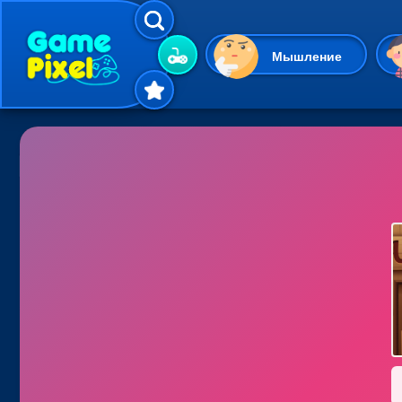
Мышление
Гиперказуальные
Одевалки
Шарики
Маджонг
Кликеры