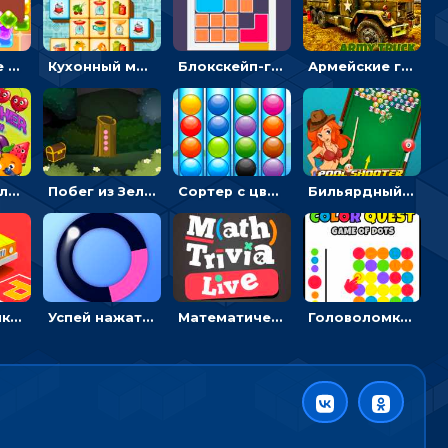
Конфетные кубики: двигать сладости в сторону, чтобы стрелять по целям
Кухонный маджонг: соединять пары посуды и расчищать поле
Блокскейп-головоломка: двигать блоки, чтобы достать элемент со звездой
Армейские грузовики в пазлах: собери военную машину
Разрушитель фруктов: стрелять ягодами по ананасам
Побег из Зеленого парка: решай ребусы, чтобы выбраться на свободу
Сортер с цветными шариками: размещать в колбах по цвету
Бильярдный пул: стрелять шариками, чтобы взрывать одинаковые
Головоломка Парк-стоянка: рисовать линии, чтобы парковать машины
Успей нажать: кликай, чтобы попасть в цветной сектор круга
Математическая викторина мультиплеер: решать примеры на время
Головоломка Цветной квест: тапай по цветным точкам и перекрашивай поле