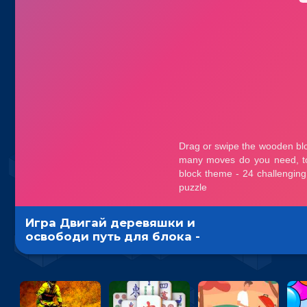
Игра Двигай деревяшки и
освободи путь для блока -
головоломка