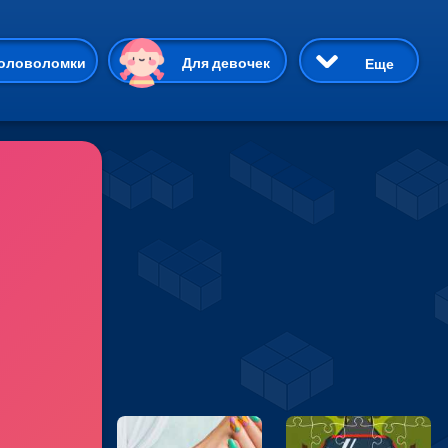
ию
оловоломки
Для девочек
Еще
3D
Приключения
Три в ряд
Пазлы
На двоих
Раскраски
Карточные
Драки
р Кот
Майнкрафт