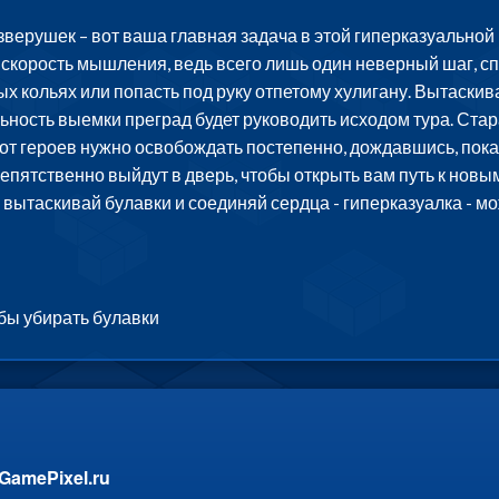
верушек – вот ваша главная задача в этой гиперказуальной 
 скорость мышления, ведь всего лишь один неверный шаг, сп
ых кольях или попасть под руку отпетому хулигану. Вытаски
ьность выемки преград будет руководить исходом тура. Стар
вот героев нужно освобождать постепенно, дождавшись, пок
пятственно выйдут в дверь, чтобы открыть вам путь к новым
вытаскивай булавки и соединяй сердца - гиперказуалка - м
бы убирать булавки
GamePixel.ru