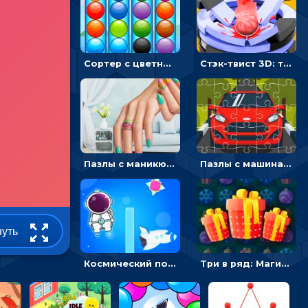
Сортер с цветными шариками: размещать в колбах по цвету
Стэк-твист 3D: тапай по шарику, чтобы разбивать платформы
Пазлы с маникюром: собери идеальный рисунок для ногтей
Пазлы с машинами Форд: собирать картинки и открывать новые
нуть
Космический побег: двигать космонавта, чтобы попасть к кораблю
Три в ряд: Магические рождественские драгоценности