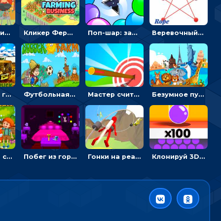
Барбекю-пикник: искать скрытые предметы на картинках - головоломка
Кликер Фермерский бизнес: расти овощи, чтобы богатеть
Поп-шар: запускать колючку, чтобы лопать воздушные шарики
Веревочный мастер: двигай узелки и развязывай их
Армейские грузовики в пазлах: собери военную машину
Футбольная ферма: бей по мячу, чтобы забивать в ворота и ловить звезды
Мастер считать стрелы: увеличивать запас, чтобы поразить больше целей
Безумное путешествие друзей по миру: собирать пазлы из фото с животными
Автомойка со скрытыми звездами: ищи на время
Побег из горной деревни: решай головоломки, чтобы открыть ворота
Гонки на реактивном ранце: избегать преград, чтобы лететь к финишу
Клонируй 3D шарики и сливай их в воронку