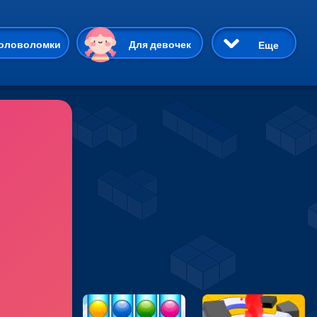
ию
оловоломки
Для девочек
Еще
3D
Приключения
Три в ряд
Пазлы
На двоих
Раскраски
Карточные
Драки
р Кот
Майнкрафт