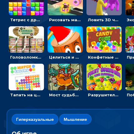
Тетрис с драгоценными камнями: расставляй блоки, чтобы получить линию - головоломка
Рисовать машину и выигрывать гонку - для мальчиков
Ловить 3D человечком своего цвета и собирать драгоценности - гиперказуалка
Головоломка с животными: переворачивать карточки, чтобы находить пару
Целиться и метать топор в 3D мишени
Конфетные кубики: двигать сладости в сторону, чтобы стрелять по целям
Тапать на цветные точки, чтобы взрывать одинаковые - три в ряд
Мост судьбы: прыгать по платформам и бить молотом орков
Разрушитель фруктов: стрелять ягодами по ананасам
Гиперказуальные
Мышление
Об игре