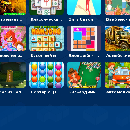
Экстремальные пазлы с квадроциклами: собирать крутые тачки
Классический маджонг на время: находить пары одинаковых плиток, чтобы расчищать поле
Бить битой по шарику, чтобы сбивать кубики с буквами на пути к финишу - 3D
Приключения Клуба Винкс: менять дорожки, чтобы собирать кристаллы
Кухонный маджонг: соединять пары посуды и расчищать поле
Блокскейп-головоломка: двигать блоки, чтобы достать элемент со звездой
Побег из Зеленого парка: решай ребусы, чтобы выбраться на свободу
Сортер с цветными шариками: размещать в колбах по цвету
Бильярдный пул: стрелять шариками, чтобы взрывать одинаковые