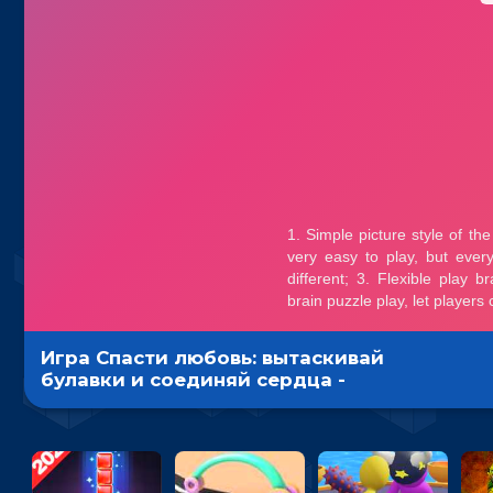
Игра Спасти любовь: вытаскивай
булавки и соединяй сердца -
гиперказуалка