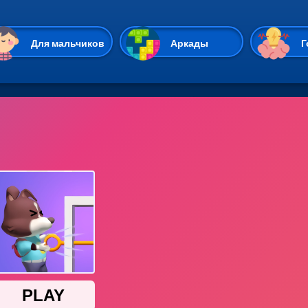
Перейти к основному содержан
Для мальчиков
Аркады
Г
Казуальные
Веселые
Стрелялки
Спортивные
Гонки
Unity
Экшены
Мультиплеер
Симуляторы
Стратегии
ИО
Пасьянс
Леди Баг и Супе