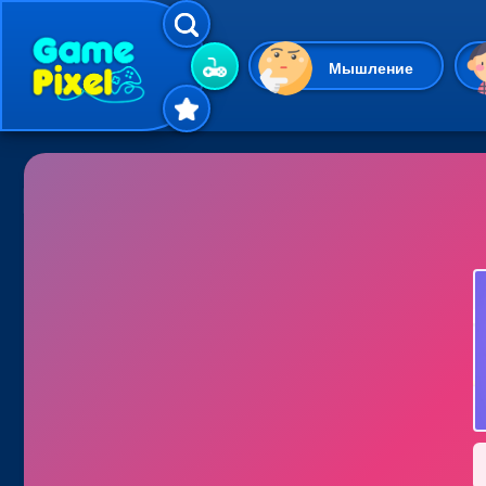
Мышление
Гиперказуальные
Одевалки
Шарики
Маджонг
Кликеры