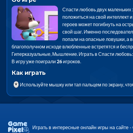
Спасти любовь двух маленьких з
положиться на свой интеллект и
героев может погибнуть на остр
свой шаг. Именно последовател
попали на опасные ловушки, а 
благополучном исходе влюбленные встретятся и беспре
Гиперказуальные, Мышление. Играть в Спасти любовь: 
В игру уже поиграли
26
игроков.
Как играть
Используйте мышку или тап пальцем по экрану, что
Играть в интересные онлайн игры на сайте -