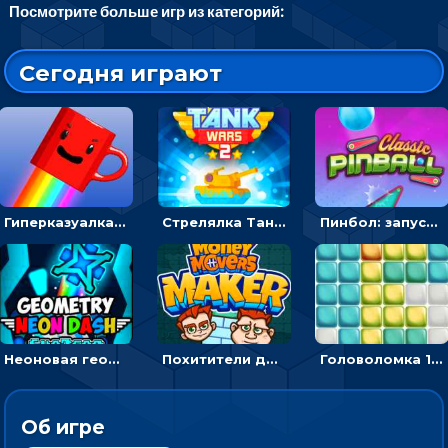
Посмотрите больше игр из категорий:
Сегодня играют
Гиперказуалка Летающая чашка кофе: двигаться и собирать кубики сахара
Стрелялка Танковые войны: бить по танку врага, чтобы уничтожить зло
Пинбол: запускать шарик, чтобы выбивать очки
Неоновая геометрия: прыгай через препятствия и собирай шары
Похитители денег: управляйте друзьями и соберите все мешки с долларами
Головоломка 10х10
Об игре