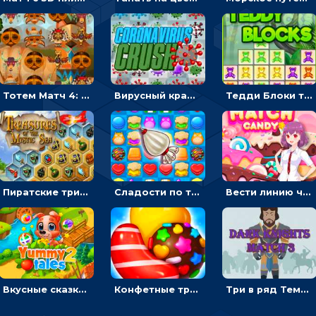
Тотем Матч 4: двигать символы по три в ряд
Вирусный краш: перемещать три в ряд одинаковые вирусы
Тедди Блоки три в ряд: кликать и выбивать одинаковых мишек
Пиратские три в ряд: двигать и собирать шестиугольники с сокровищами
Сладости по три в ряд: перемещать конфеты, чтобы взорвать линию
Вести линию через одинаковые конфеты на время, чтобы зарабатывать звезды - три в ряд
Вкусные сказки 2: переставлять фрукты по три в ряд и кормить животных
Конфетные три в ряд: соединять и взрывать одинаковые сладости
Три в ряд Темный рыцарь: двигать одинаковых воинов в строй