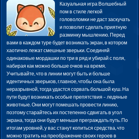
Казуальная игра Волшебный
пом в стиле легкой
головоломки не даст заскучать
и позволит сделать приятную
разминку мышлению. Перед
вами в каждом туре будет возникать экран, в котором
хаотично лежат смешные зверьки. Соединяй
одинаковые мордашки по три в ряд и убирай с поля,
набирая как можно больше очков на время.
Учитывайте, что в линии могут быть и больше
идентичных зверьков, главное, чтобы она была
неразрывной, тогда удастся сорвать большой куш. На
пути будут возникать особые препятствия – ледяные
животные. Они могут помешать провести линию,
поэтому старайтесь их постепенно сдвигать в угол
экрана, тогда они будут меньше преграждать путь. По
итогам уровней, у вас станут копиться средства, что
можно тратить на преображение своих героев в