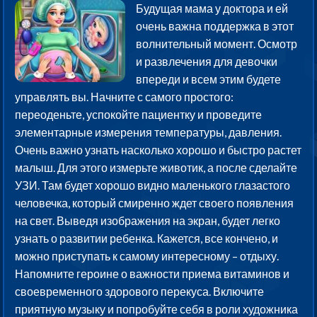
Будущая мама у доктора и ей
очень важна поддержка в этот
волнительный момент. Осмотр
и развлечения для девочки
впереди и всем этим будете
управлять вы. Начните с самого простого:
переоденьте, успокойте пациентку и проведите
элементарные измерения температуры, давления.
Очень важно узнать насколько хорошо и быстро растет
малыш. Для этого измерьте животик, а после сделайте
УЗИ. Там будет хорошо видно маленького глазастого
человечка, который смиренно ждет своего появления
на свет. Выведя изображения на экран, будет легко
узнать о развитии ребенка. Кажется, все кончено, и
можно приступать к самому интересному – отдыху.
Напомните героине о важности приема витаминов и
своевременного здорового перекуса. Включите
приятную музыку и попробуйте себя в роли художника