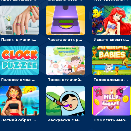
Пазлы с маникюром: собери идеальный рисунок для ногтей
Расставлять резиновые кубики, чтобы делать поп-ит - гиперказуальные
Искать скрытый алфавит на картинках с мультяшными героями - головоломка для детей
Головоломка с часами для детей: читать время по циферблату
Поиск отличий на картинках с детьми - головоломка
Головоломка Звери-малыши: открывай карточки по очереди, чтобы найти одинаковые
Летний образ для подруг: переодевать девочек для прогулки
Раскраска с матрешками для девочек
Помогать Амонг Ас бежать из комнаты через преграды - приключения