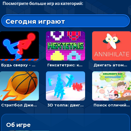
Посмотрите больше игр из категорий:
Сегодня играют
Будь сверху - борись с другом и выигрывай
Гексатетрис: кидать блок, чтобы складывать три в ряд - головоломка
Двигать атомы, чтобы соединить – головоломка
Стритбол Джем - спортивный бросок мяча в кольцо
3D толпа: двигаться и собирать цветных человечков
Поиск отличий на картинках с детьми - головоломка
Об игре