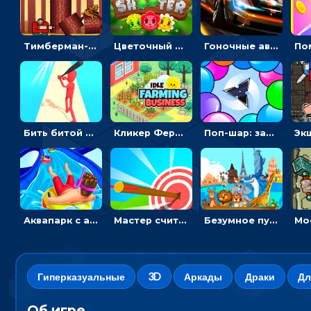
Тимберман-дровосек: меняй сторону и руби дерево
Цветочный шутер: стрелять пчелками по цветам
Гоночные авто в пазлах: разбей картинку и собери снова
Бить битой по шарику, чтобы сбивать кубики с буквами на пути к финишу - 3D
Кликер Фермерский бизнес: расти овощи, чтобы богатеть
Поп-шар: запускать колючку, чтобы лопать воздушные шарики
Аквапарк с акулами: жми, чтобы лететь к финишу по волнам
Мастер считать стрелы: увеличивать запас, чтобы поразить больше целей
Безумное путешествие друзей по миру: собирать пазлы из фото с животными
Гиперказуальные
3D
Аркады
Драки
Дл
Об игре