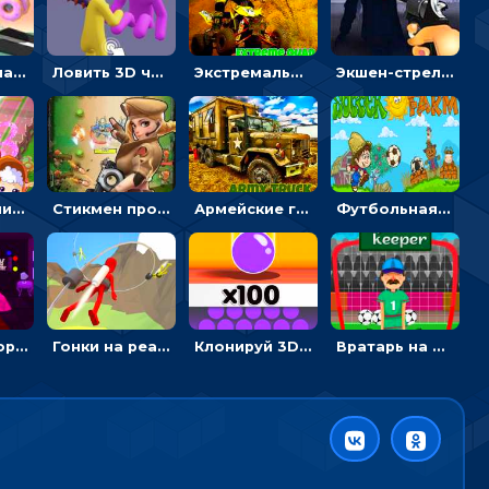
Рисовать машину и выигрывать гонку - для мальчиков
Ловить 3D человечком своего цвета и собирать драгоценности - гиперказуалка
Экстремальные пазлы с квадроциклами: собирать крутые тачки
Экшен-стрелялка по зомби: целиться и попадать в бегущих монстров
Приключения Клуба Винкс: менять дорожки, чтобы собирать кристаллы
Стикмен против Зомби: стрелять в зомби и развивать воина
Армейские грузовики в пазлах: собери военную машину
Футбольная ферма: бей по мячу, чтобы забивать в ворота и ловить звезды
Побег из горной деревни: решай головоломки, чтобы открыть ворота
Гонки на реактивном ранце: избегать преград, чтобы лететь к финишу
Клонируй 3D шарики и сливай их в воронку
Вратарь на футбольном поле: тапай, чтобы отбивать мячи в воротах ногами и руками - спортивные