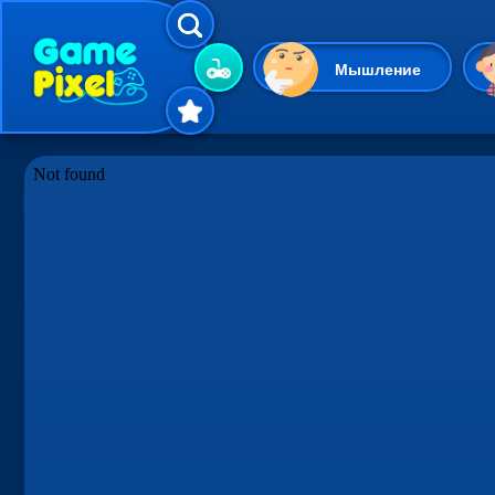
Мышление
Гиперказуальные
Одевалки
Шарики
Маджонг
Кликеры