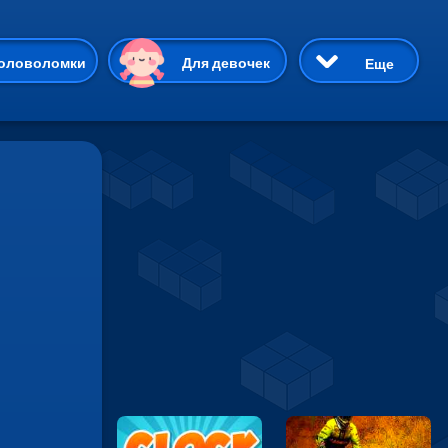
ию
оловоломки
Для девочек
Еще
3D
Приключения
Три в ряд
Пазлы
На двоих
Раскраски
Карточные
Драки
р Кот
Майнкрафт