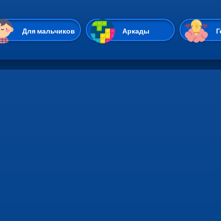
Перейти к основному содержан
Для мальчиков
Аркады
Г
Казуальные
Веселые
Стрелялки
Спортивные
Гонки
Unity
Экшены
Мультиплеер
Симуляторы
Стратегии
ИО
Пасьянс
Леди Баг и Супе