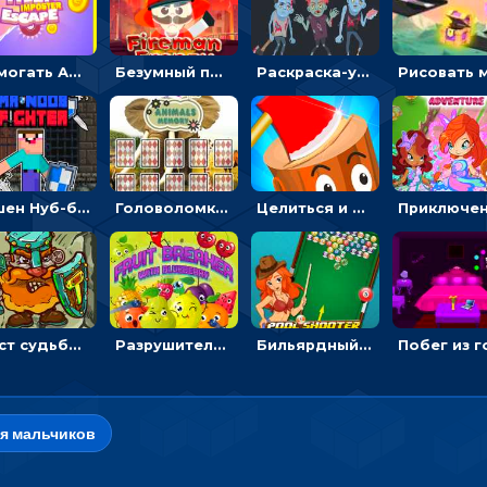
Помогать Амонг Ас бежать из комнаты через преграды - приключения
Безумный пожарный: направлять шланг, чтобы тушить горящие бревна
Раскраска-ужастик: разукрась зомби и скелетов
Экшен Нуб-боец: прыгать через препятствия или бить врагов мечом
Головоломка с животными: переворачивать карточки, чтобы находить пару
Целиться и метать топор в 3D мишени
Мост судьбы: прыгать по платформам и бить молотом орков
Разрушитель фруктов: стрелять ягодами по ананасам
Бильярдный пул: стрелять шариками, чтобы взрывать одинаковые
я мальчиков