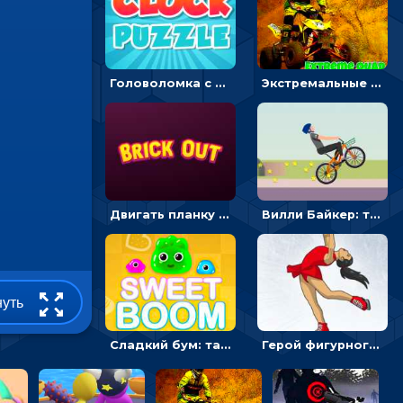
Головоломка с часами для детей: читать время по циферблату
Экстремальные пазлы с квадроциклами: собирать крутые тачки
Двигать планку и бить шариком по цветным блокам - гиперказуальная
Вилли Байкер: трюки на велосипеде - гонки
нуть
Сладкий бум: тапнуть, чтобы взорвать желейки - головоломка
Герой фигурного катания - спортивные соревнования онлайн