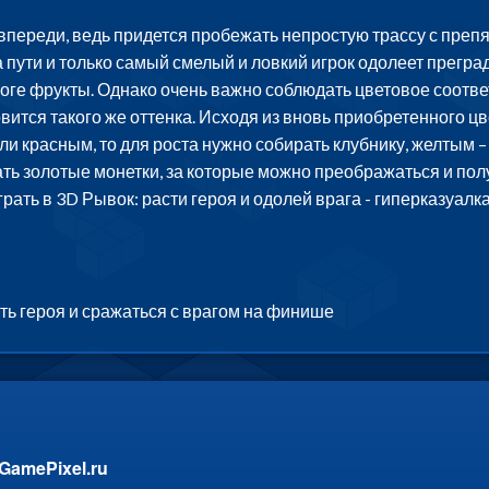
переди, ведь придется пробежать непростую трассу с препя
а пути и только самый смелый и ловкий игрок одолеет прегра
оге фрукты. Однако очень важно соблюдать цветовое соотве
овится такого же оттенка. Исходя из вновь приобретенного
и красным, то для роста нужно собирать клубнику, желтым – 
ть золотые монетки, за которые можно преображаться и полу
грать в 3D Рывок: расти героя и одолей врага - гиперказуал
ь героя и сражаться с врагом на финише
GamePixel.ru