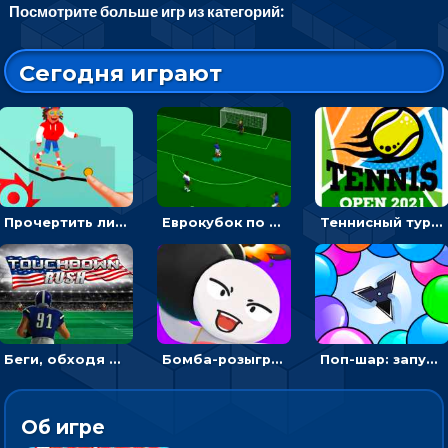
Посмотрите больше игр из категорий:
Сегодня играют
Прочертить линию, чтобы проехать на скейте, через преграды к финишу - для мальчиков
Еврокубок по футболу 2021 в 3D: пасуй мяч и бей по воротам соперника
Теннисный турнир: подавать или отбивать шарик ракеткой
Беги, обходя соперников и собирай бонусы - американский футбол
Бомба-розыгрыш: передавай и беги – 3D гиперказуалка
Поп-шар: запускать колючку, чтобы лопать воздушные шарики
Об игре