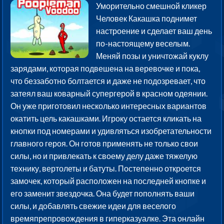
Уморительно смешной кликер
Человек Какашка поднимет
настроение и сделает ваш день
по-настоящему веселым.
Меняй позы и уничтожай куклу
зарядами, которая подвешена на веревочке и пока,
что беззаботно болтается и даже не подозревает, что
затеял ваш коварный супергерой в красном одеянии.
Он уже приготовил несколько интересных вариантов
окатить цель какашками. Игроку остается кликать на
кнопки под номерами и удивляться изобретательности
главного героя. Он готов применять не только свои
силы, но и привлекать к своему делу даже тяжелую
технику, вертолеты и батуты. Постепенно откроется
замочек, который расположен на последней кнопке и
его заменит звездочка. Она будет пополнять ваши
силы, и добавлять свежие идеи для веселого
времяпрепровождения в гиперказуалке. Эта онлайн