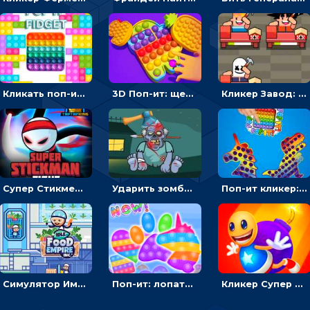
Кликать поп-ит, чтобы лопать пузырики на разных формах - гиперказуальная
3D Поп-ит: щелкать пузыри, чтобы открывать новый антистресс
Кликер Завод: нанимать сотрудников и богатеть
Супер Стикмен Бой: бей, чтобы побеждать соперника - кликер
Ударить зомби и взорвать - веселый кликер
Поп-ит кликер: нажимать или переворачивать
Симулятор Империя еды: выращивать овощи, чтобы развивать бизнес
Поп-ит: лопать шарики, чтобы менять формы антистресса
Кликер Супер Бадди: бей, чтобы трусить монеты