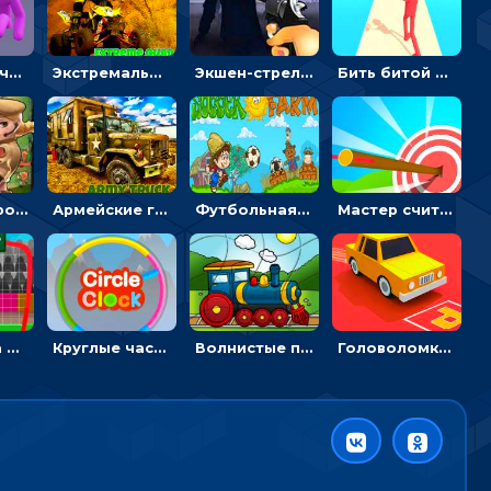
Ловить 3D человечком своего цвета и собирать драгоценности - гиперказуалка
Экстремальные пазлы с квадроциклами: собирать крутые тачки
Экшен-стрелялка по зомби: целиться и попадать в бегущих монстров
Бить битой по шарику, чтобы сбивать кубики с буквами на пути к финишу - 3D
Стикмен против Зомби: стрелять в зомби и развивать воина
Армейские грузовики в пазлах: собери военную машину
Футбольная ферма: бей по мячу, чтобы забивать в ворота и ловить звезды
Мастер считать стрелы: увеличивать запас, чтобы поразить больше целей
Вратарь на футбольном поле: тапай, чтобы отбивать мячи в воротах ногами и руками - спортивные
Круглые часы: ловить цветную стрелку в одинаковом участке циферблата
Волнистые пазлы с транспортом: собирай картинку из частей
Головоломка Парк-стоянка: рисовать линии, чтобы парковать машины