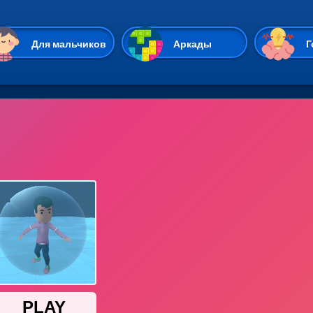
Перейти к основному содержан
Для мальчиков
Аркады
Г
Казуальные
Веселые
Стрелялки
Спортивные
Гонки
Unity
Экшены
Мультиплеер
Симуляторы
Стратегии
ИО
Пасьянс
Леди Баг и Супе