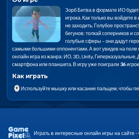
Зорб Битва в формате ИО будет 
игрока. Как только вы войдете в
не заходить. Голубое пространст
бегунов: толкай соперников и со
голубые сферы – они дадут геро
самыми большими оппонентами. А вот увидев на поле сл
онлайн игра из жанра: ИО, 3D, Unity, Гиперказуальные
смартфона или планшета. В игру уже поиграли
36
игрок
Как играть
Используйте мышку или касание пальцем, чтобы пе
Играть в интересные онлайн игры на сайте -