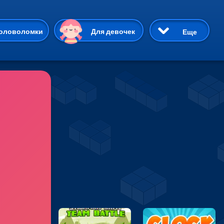
ию
оловоломки
Для девочек
Еще
3D
Приключения
Три в ряд
Пазлы
На двоих
Раскраски
Карточные
Драки
р Кот
Майнкрафт