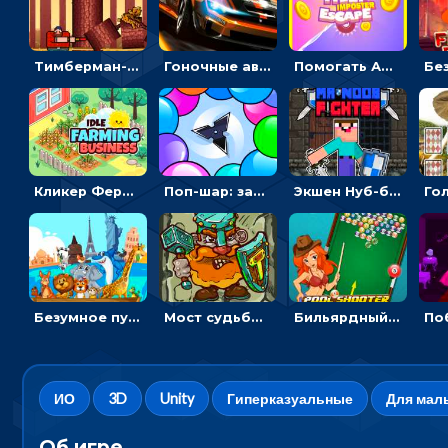
Тимберман-дровосек: меняй сторону и руби дерево
Гоночные авто в пазлах: разбей картинку и собери снова
Помогать Амонг Ас бежать из комнаты через преграды - приключения
Кликер Фермерский бизнес: расти овощи, чтобы богатеть
Поп-шар: запускать колючку, чтобы лопать воздушные шарики
Экшен Нуб-боец: прыгать через препятствия или бить врагов мечом
Безумное путешествие друзей по миру: собирать пазлы из фото с животными
Мост судьбы: прыгать по платформам и бить молотом орков
Бильярдный пул: стрелять шариками, чтобы взрывать одинаковые
ИО
3D
Unity
Гиперказуальные
Для мал
Об игре