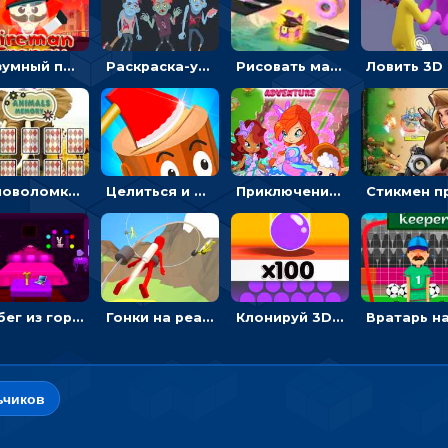
Безумный пожарный: направлять шланг, чтобы тушить горящие бревна
Раскраска-ужастик: разукрась зомби и скелетов
Рисовать машину и выигрывать гонку - для мальчиков
Головоломка с животными: переворачивать карточки, чтобы находить пару
Целиться и метать топор в 3D мишени
Приключения Клуба Винкс: менять дорожки, чтобы собирать кристаллы
Побег из горной деревни: решай головоломки, чтобы открыть ворота
Гонки на реактивном ранце: избегать преград, чтобы лететь к финишу
Клонируй 3D шарики и сливай их в воронку
ьчиков