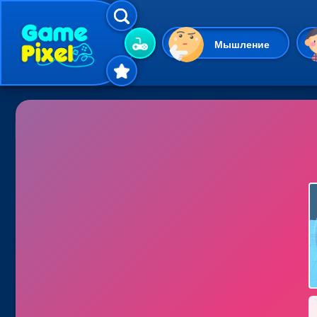
Мышление
Гиперказуальные
Одевалки
Шарики
Маджонг
Кликеры