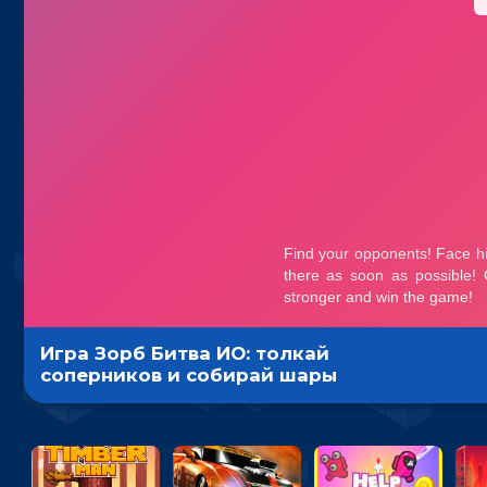
Игра Зорб Битва ИО: толкай
соперников и собирай шары