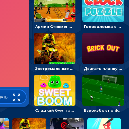
Армия Стикмена: командный бой - сыграй на двоих
Головоломка с часами для детей: читать время по циферблату
Экстремальные пазлы с квадроциклами: собирать крутые тачки
Двигать планку и бить шариком по цветным блокам - гиперказуальная
нуть
Сладкий бум: тапнуть, чтобы взорвать желейки - головоломка
Еврокубок по футболу 2021 в 3D: пасуй мяч и бей по воротам соперника