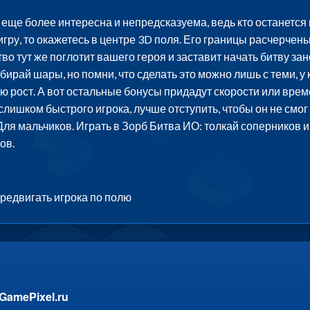
еще более интересна и непредсказуема, ведь кто останется
 игру, то окажетесь в центре 3D поля. Его границы расчерче
во тут же поглотит вашего героя и заставит начать битву за
бирай шары, но помни, что сделать это можно лишь с теми, у
ю рост. А вот остальные бонусы придадут скорости или вре
ишком быстрого игрока, лучше отступить, чтобы он не смог 
, Для мальчиков. Играть в Зорб Битва ИО: толкай соперников
ов.
редвигать игрока по полю
GamePixel.ru