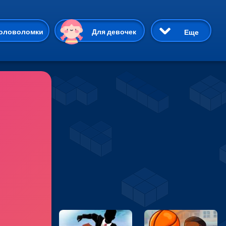
ию
оловоломки
Для девочек
Еще
3D
Приключения
Три в ряд
Пазлы
На двоих
Раскраски
Карточные
Драки
р Кот
Майнкрафт