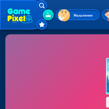
Мышление
Гиперказуальные
Одевалки
Шарики
Маджонг
Кликеры