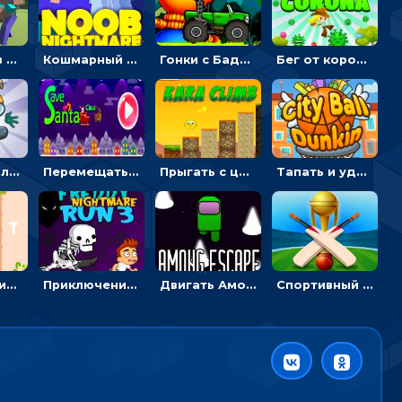
Нуб против Зомби: направлять линию на врага и бить молотом
Кошмарный сон Нуба: балансируй, чтобы выжить
Гонки с Бадди: ехать на джипе и собирать монеты
Бег от коронавируса: держать дистанцию, чтобы не заразиться
Бурить землю с миньоном, чтобы собирать ископаемые - приключения
Перемещать Деда Мороза с оленями, чтобы стрелять по снеговикам - приключения
Прыгать с цыпленком по столбикам вверх, чтобы собирать время - гиперказуальные
Тапать и удерживать баскетбольный мяч, чтобы попадать в кольца - спортивные
Бежать с синим кроликом, чтобы собирать морковку - приключения
Приключения Беги, Фредди: собирать монеты и уходить от скелетов
Двигать Амонг Ас в космосе или бежать через колья - гиперказуалка
Спортивный кубок по крикету: отражать атаку и ударять по мячику битой