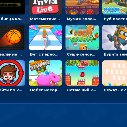
Гробница кота: искать выход в лабиринте, собирая золото
Математическая викторина мультиплеер: решать примеры на время
Мумия-золотоискатель: закидывать бинты, чтобы доставать сокровища
Идеальный данк: направлять пунктир в корзину и попадать мячом
Бег с переодеванием: ловить одежду и повторять модные образы - для девочек
Суши-сенсей: рубить роллы, избегая бомб
Пройти по комнате и не попасться роботам, чтобы перезагрузить компьютер
Побег носорога: собирать фрукты и сбивать преграды
Летающий красный шар: тапать и проходить между кольями