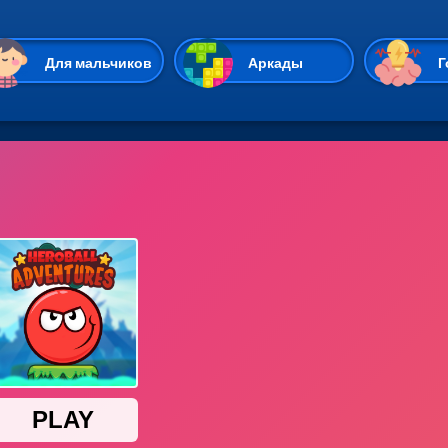
Перейти к основному содержан
Для мальчиков
Аркады
Г
Казуальные
Веселые
Стрелялки
Спортивные
Гонки
Unity
Экшены
Мультиплеер
Симуляторы
Стратегии
ИО
Пасьянс
Леди Баг и Супе