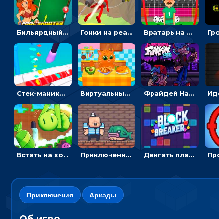
Бильярдный пул: стрелять шариками, чтобы взрывать одинаковые
Гонки на реактивном ранце: избегать преград, чтобы лететь к финишу
Вратарь на футбольном поле: тапай, чтобы отбивать мячи в воротах ногами и руками - спортивные
Стек-маникюр для девочек: красить ногти и избегать пил
Виртуальный питомец: ухаживать, кормить, купать рыжего кота
Фрайдей Найт Фанкин - Большой брат 4: кликать на стрелки, чтобы играть музыку
Встать на ходули, чтобы словить конфету в лабиринте - гиперказуальные
Приключения Пиратские бомбы: собирать взрывчатку, пока не поднялась вода
Двигать платформу и отбивать мячики или ловить бонусы
Приключения
Аркады
Об игре