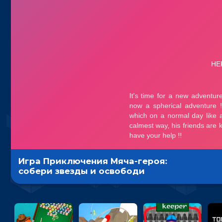
Игра Приключения Мяча-героя:
собери звезды и освободи
друзей