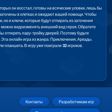
орых он восстал, готовы на всяческие уловки, лишь бы
 заточены в клетках и ожидают вашей помощи. Чтобы
 но и ключи, которые будут отпирать из заточения
ю можно видоизменять внешний вид героя. Обратите
обы отпереть пару-тройку дверей. Поэтому будьте
. Эта онлайн игра из жанра: Приключения, Аркады.
ли планшета. В игру уже поиграли
32
игроков.
Контакты
Разработчикам игр