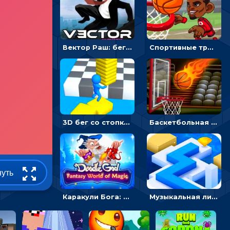
Вектор Раш: беги и спасайся от землетрясения
Спортивные трюки: прицелься и забрось мяч в баскетбольную сетку
3D бег со стопками: строй мостики и собирай камни
Баскетбольная улица: наведи линию на корзину и попади
нуть
Каракули Бога: Фантастический мир магии - головоломка
Музыкальная линия: проложи путь, избегая препятствий