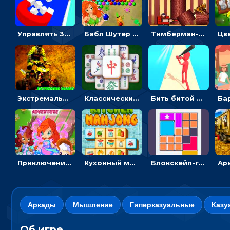
Управлять 3D магнитом, чтобы собирать фигуры и сбрасывать в пропасть
Бабл Шутер в джунглях: стрелять шариками по цветным целям
Тимберман-дровосек: меняй сторону и руби дерево
Экстремальные пазлы с квадроциклами: собирать крутые тачки
Классический маджонг на время: находить пары одинаковых плиток, чтобы расчищать поле
Бить битой по шарику, чтобы сбивать кубики с буквами на пути к финишу - 3D
Приключения Клуба Винкс: менять дорожки, чтобы собирать кристаллы
Кухонный маджонг: соединять пары посуды и расчищать поле
Блокскейп-головоломка: двигать блоки, чтобы достать элемент со звездой
Аркады
Мышление
Гиперказуальные
Казу
Об игре