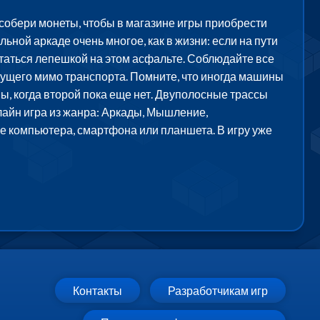
 собери монеты, чтобы в магазине игры приобрести
ьной аркаде очень многое, как в жизни: если на пути
статься лепешкой на этом асфальте. Соблюдайте все
дущего мимо транспорта. Помните, что иногда машины
ы, когда второй пока еще нет. Двуполосные трассы
лайн игра из жанра: Аркады, Мышление,
е компьютера, смартфона или планшета. В игру уже
Контакты
Разработчикам игр