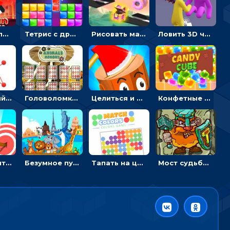
Безумный пожарный: направлять шланг, чтобы тушить горящие бревна
Тетрис с драгоценными камнями: расставляй блоки, чтобы получить линию - головоломка
Рисовать машину и выигрывать гонку - для мальчиков
Ловить 3D человечком своего цвета и собирать драгоценности - гиперказуалка
Веревочный мастер: двигай узелки и развязывай их
Головоломка с животными: переворачивать карточки, чтобы находить пару
Целиться и метать топор в 3D мишени
Конфетные кубики: двигать сладости в сторону, чтобы стрелять по целям
Мастер считать стрелы: увеличивать запас, чтобы поразить больше целей
Безумное путешествие друзей по миру: собирать пазлы из фото с животными
Тапать на цветные точки, чтобы взрывать одинаковые - три в ряд
Мост судьбы: прыгать по платформам и бить молотом орков