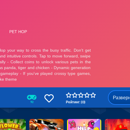
Развер
Рейтинг: (0)
92