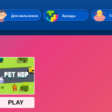
Перейти к основному содержан
Для мальчиков
Аркады
Г
Казуальные
Веселые
Стрелялки
Спортивные
Гонки
Unity
Экшены
Мультиплеер
Симуляторы
Стратегии
ИО
Пасьянс
Леди Баг и Супе