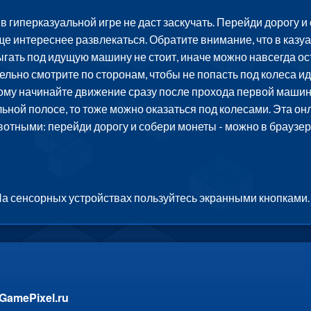
 гиперказуальной игре не даст заскучать. Перейди дорогу и
ще интереснее развлекаться. Обратите внимание, что в казуал
рыгать под идущую машину не стоит, иначе можно навсегда о
ельно смотрите по сторонам, чтобы не попасть под колеса и
этому начинайте движение сразу после прохода первой машин
ьной полосе, то тоже можно оказаться под колесами. Эта он
вотными: перейди дорогу и собери монеты - можно в браузер
На сенсорных устройствах пользуйтесь экранными кнопками.
GamePixel.ru