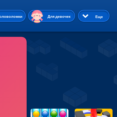
ию
оловоломки
Для девочек
Еще
3D
Приключения
Три в ряд
Пазлы
На двоих
Раскраски
Карточные
Драки
р Кот
Майнкрафт