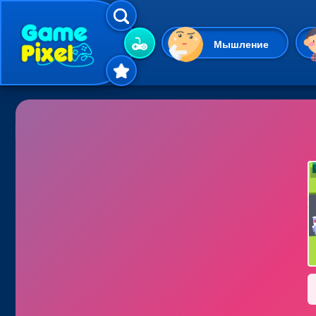
Мышление
Гиперказуальные
Одевалки
Шарики
Маджонг
Кликеры