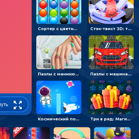
Сортер с цветными шариками: размещать в колбах по цвету
Стэк-твист 3D: тапай по шарику, чтобы разбивать платформы
Пазлы с маникюром: собери идеальный рисунок для ногтей
Пазлы с машинами Форд: собирать картинки и открывать новые
нуть
Космический побег: двигать космонавта, чтобы попасть к кораблю
Три в ряд: Магические рождественские драгоценности