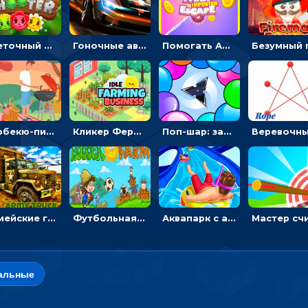
Цветочный шутер: стрелять пчелками по цветам
Гоночные авто в пазлах: разбей картинку и собери снова
Помогать Амонг Ас бежать из комнаты через преграды - приключения
Барбекю-пикник: искать скрытые предметы на картинках - головоломка
Кликер Фермерский бизнес: расти овощи, чтобы богатеть
Поп-шар: запускать колючку, чтобы лопать воздушные шарики
Армейские грузовики в пазлах: собери военную машину
Футбольная ферма: бей по мячу, чтобы забивать в ворота и ловить звезды
Аквапарк с акулами: жми, чтобы лететь к финишу по волнам
альные