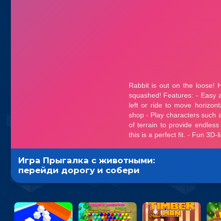
Игра Прыгалка с животными:
перейди дорогу и собери
монеты