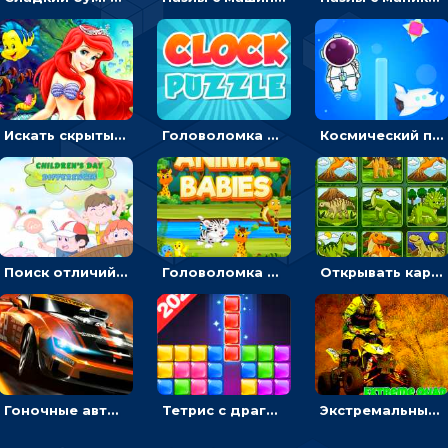
Искать скрытый алфавит на картинках с мультяшными героями - головоломка для детей
Головоломка с часами для детей: читать время по циферблату
Космический побег: двигать космонавта, чтобы попасть к кораблю
Поиск отличий на картинках с детьми - головоломка
Головоломка Звери-малыши: открывай карточки по очереди, чтобы найти одинаковые
Открывать картинки с динозаврами и складывать в пары по памяти - головоломка
Гоночные авто в пазлах: разбей картинку и собери снова
Тетрис с драгоценными камнями: расставляй блоки, чтобы получить линию - головоломка
Экстремальные пазлы с квадроциклами: собирать крутые тачки