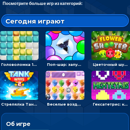
Посмотрите больше игр из категорий:
Сегодня играют
Головоломка 10х10
Поп-шар: запускать колючку, чтобы лопать воздушные шарики
Цветочный шутер: стрелять пчелками по цветам
Стрелялка Танковые войны: бить по танку врага, чтобы уничтожить зло
Веселые воздушные шары: соедини одноцветные в линию
Гексатетрис: кидать блок, чтобы складывать три в ряд - головоломка
Об игре