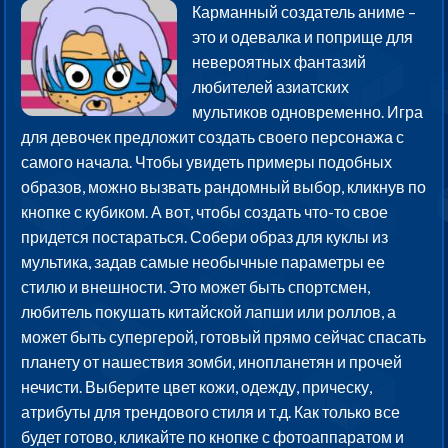
Карманный создатель аниме –
это и одевалка и поприще для
невероятных фантазий
любителей азиатских
мультиков одновременно. Игра
для девочек предложит создать своего персонажа с
самого начала. Чтобы увидеть примеры подобных
образов, можно вызвать рандомный выбор, кликнув по
кнопке с кубиком. А вот, чтобы создать что-то свое
придется постараться. Собери образ для куклы из
мультика, задав самые необычные параметры ее
стилю и внешности. Это может быть спортсмен,
любитель покушать китайской лапши или роллов, а
может быть супергерой, готовый прямо сейчас спасать
планету от нашествия зомби, инопланетян и прочей
нечисти. Выберите цвет кожи, одежду, прическу,
атрибуты для трендового стиля и т.д. Как только все
будет готово, кликайте по кнопке с фотоаппаратом и