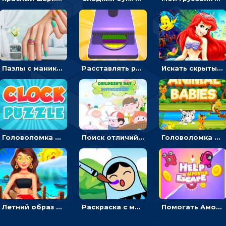
Пазлы с маникюром: собери идеальный рисунок для ногтей
Расставлять резиновые кубики, чтобы делать поп-ит - гиперказуальные
Искать скрытый алфавит на картинках с мультяшными героями - головоломка для детей
Головоломка с часами для детей: читать время по циферблату
Поиск отличий на картинках с детьми - головоломка
Головоломка Звери-малыши: открывай карточки по очереди, чтобы найти одинаковые
Летний образ для подруг: переодевать девочек для прогулки
Раскраска с матрешками для девочек
Помогать Амонг Ас бежать из комнаты через преграды - приключения