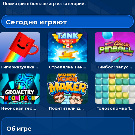
Посмотрите больше игр из категорий:
Сегодня играют
Гиперказуалка Летающая чашка кофе: двигаться и собирать кубики сахара
Стрелялка Танковые войны: бить по танку врага, чтобы уничтожить зло
Пинбол: запускать шарик, чтобы выбивать очки
Неоновая геометрия: прыгай через препятствия и собирай шары
Похитители денег: управляйте друзьями и соберите все мешки с долларами
Головоломка 10х10
Об игре