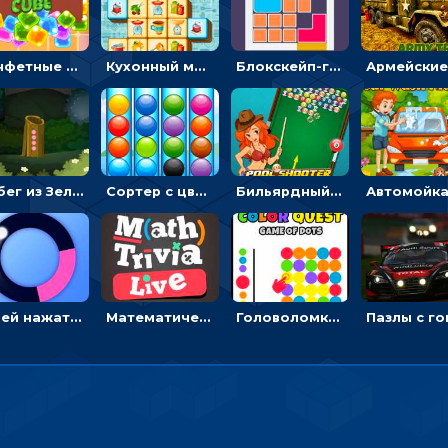
Конфетные кубики: двигать сладости в сторону, чтобы стрелять по целям
Кухонный маджонг: соединять пары посуды и расчищать поле
Блокскейп-головоломка: двигать блоки, чтобы достать элемент со звездой
Побег из Зеленого парка: решай ребусы, чтобы выбраться на свободу
Сортер с цветными шариками: размещать в колбах по цвету
Бильярдный пул: стрелять шариками, чтобы взрывать одинаковые
Успей нажать: кликай, чтобы попасть в цветной сектор круга
Математическая викторина мультиплеер: решать примеры на время
Головоломка Цветной квест: тапай по цветным точкам и перекрашивай поле