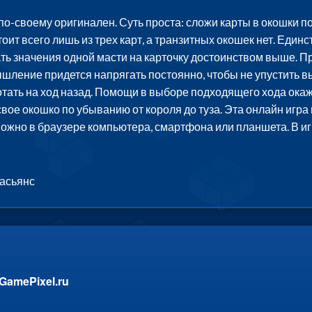
-своему оригинален. Суть проста: сложи карты в окошки по м
тоит всего лишь из трех карт, а транзитных окошек нет. Еди
ь значения одной масти на карточку достоинством выше. При 
шление придется напрягать постоянно, чтобы не упустить в
отать на ход назад. Помощи в выборе подходящего хода окаж
 свое окошко по убыванию от короля до туза. Эта онлайн игр
можно в браузере компьютера, смартфона или планшета. В и
пасьянс
GamePixel.ru