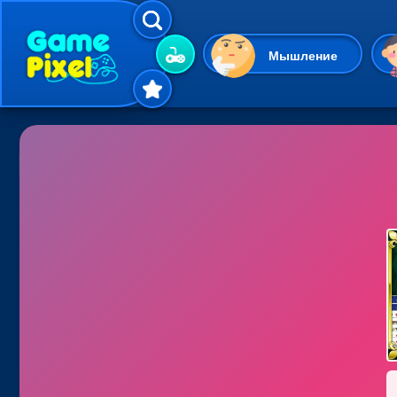
Мышление
Гиперказуальные
Одевалки
Шарики
Маджонг
Кликеры