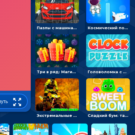
Пазлы с машинами Форд: собирать картинки и открывать новые
Космический побег: двигать космонавта, чтобы попасть к кораблю
Три в ряд: Магические рождественские драгоценности
Головоломка с часами для детей: читать время по циферблату
нуть
Экстремальные пазлы с квадроциклами: собирать крутые тачки
Сладкий бум: тапнуть, чтобы взорвать желейки - головоломка