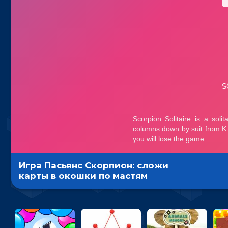
Игра Пасьянс Скорпион: сложи
карты в окошки по мастям