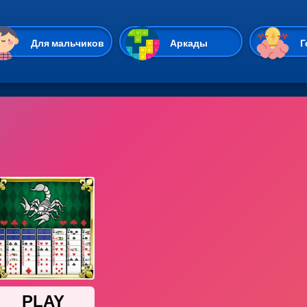
Перейти к основному содержан
Для мальчиков
Аркады
Г
Казуальные
Веселые
Стрелялки
Спортивные
Гонки
Unity
Экшены
Мультиплеер
Симуляторы
Стратегии
ИО
Пасьянс
Леди Баг и Супе