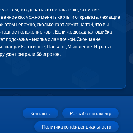
астям, но сделать это не так легко, как может
нственное как можно менять карты и открывать, лежащие
этом неважно, сколько карт лежит на той, что вы
ыгодное положение карт. Если же досадная ошибка
ет подсказка – кнопка с лампочкой. Окончание
а из жанра: Карточные, Пасьянс, Мышление. Играть в
гру уже поиграли
56
игроков.
Контакты
Разработчикам игр
Политика конфиденциальности