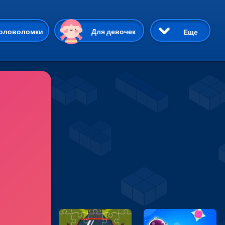
ию
оловоломки
Для девочек
Еще
3D
Приключения
Три в ряд
Пазлы
На двоих
Раскраски
Карточные
Драки
р Кот
Майнкрафт