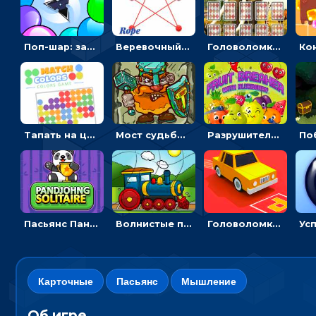
Поп-шар: запускать колючку, чтобы лопать воздушные шарики
Веревочный мастер: двигай узелки и развязывай их
Головоломка с животными: переворачивать карточки, чтобы находить пару
Тапать на цветные точки, чтобы взрывать одинаковые - три в ряд
Мост судьбы: прыгать по платформам и бить молотом орков
Разрушитель фруктов: стрелять ягодами по ананасам
Пасьянс Панджонг: собирать карты по порядку, чтобы очистить поле
Волнистые пазлы с транспортом: собирай картинку из частей
Головоломка Парк-стоянка: рисовать линии, чтобы парковать машины
Карточные
Пасьянс
Мышление
Об игре