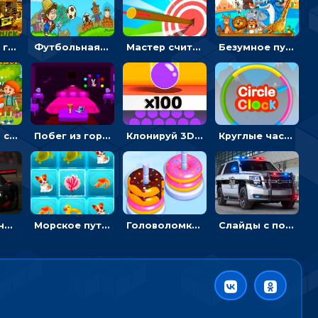
Армейские грузовики в пазлах: собери военную машину
Футбольная ферма: бей по мячу, чтобы забивать в ворота и ловить звезды
Мастер считать стрелы: увеличивать запас, чтобы поразить больше целей
Безумное путешествие друзей по миру: собирать пазлы из фото с животными
Автомойка со скрытыми звездами: ищи на время
Побег из горной деревни: решай головоломки, чтобы открыть ворота
Клонируй 3D шарики и сливай их в воронку
Круглые часы: ловить цветную стрелку в одинаковом участке циферблата
Пазлы с гоночными автомобилями: собери свой болид по частям
Морское путешествие: двигай блоки, чтобы соединять одинаковые по три в ря
Головоломка Сортер пончиков: двигать и соединять по цвету
Слайды с полицейскими машинами: перемещать пазлы, чтобы собрать картинку