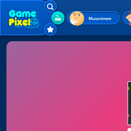
Мышление
Гиперказуальные
Одевалки
Шарики
Маджонг
Кликеры