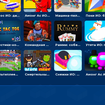
Гирос ИО: двигать фишку по полю и выталкивать соперников
Амонг Ас ИО: собирать силу или бить врагов на поле
Машина-пила ИО: таранить и резать соперников
Крестики-нолики мультиплеер: найди соперника и сразись
Командная стрелялка: найди и уничтожь врага
Рамми: собери комбинации и сбрось карты
Мультиплеер Футбольные пенальти: бей и отражай атаку
Смертельный бой ИО: меняй оружие и побеждай
Снежки ИО: катай ком и бей соперников