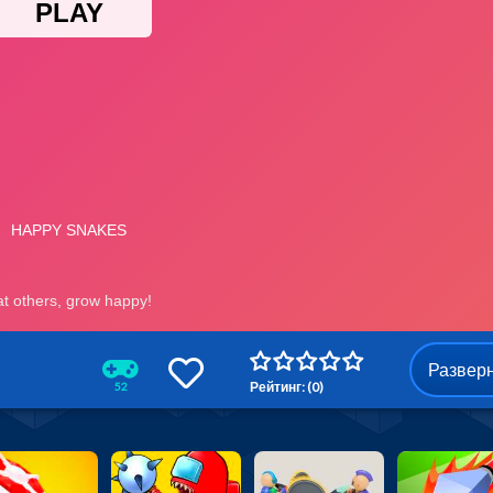
Развер
Рейтинг: (0)
52