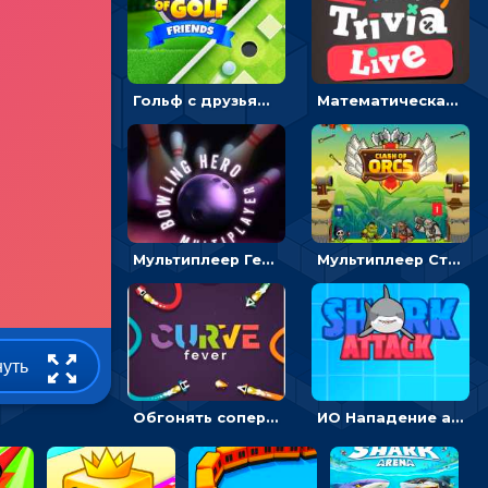
Гольф с друзьями: толкать цветные шарики в лунку – мультиплеер
Математическая викторина мультиплеер: решать примеры на время
Мультиплеер Герой боулинга: ловить стрелку и запускать шар по кеглям
Мультиплеер Столкновение орков: направлять воинов, чтобы покорять башню противника
нуть
Обгонять соперников и уходить от столкновения, чтобы выжить до финиша - ИО
ИО Нападение акулы: плыть, чтобы есть людей