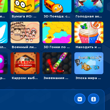
Поки ИО: бить копьем и уничтожать соперников
Бумага ИО: рисовать, чтобы захватить поле
3D Поезда: собирать винтики и растить состав
Голодная акула: съешь, чтобы вырасти – ИО
Утята ИО: плыви и собирай потомство
Военный лидер: собирать и захватывать армию - для мальчиков
3D Гонки по гексаблокам: жми на газ и упади последним
Находить и отмечать отличия на скорость - мультиплеер
Амонг Ас Арена: охоться и беги от врагов - ИО
Карром: выбей фишки и королеву - мультиплеер
Змеемания ИО: ползи и разбивай врагов
Эпоха мира ИО: кушай и эволюционируй