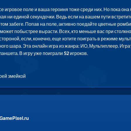
 игровое поле и ваша героиня тоже среди них. Но пока она б
ая ни единой секундочки. Ведь если на вашем пути встретитс
этом забеге. Попав на поле, активно поедайте цветные ромб
ожет побыстрее вырасти. Всех, кто меньше вас при столкнов
стороной, если, конечно, еще хотите поиграть в режиме мул
ого шара. Эта онлайн игра из жанра: ИО, Мультиплеер. Игра
ланшета. В игру уже поиграли
52
игроков.
оей змейкой
GamePixel.ru