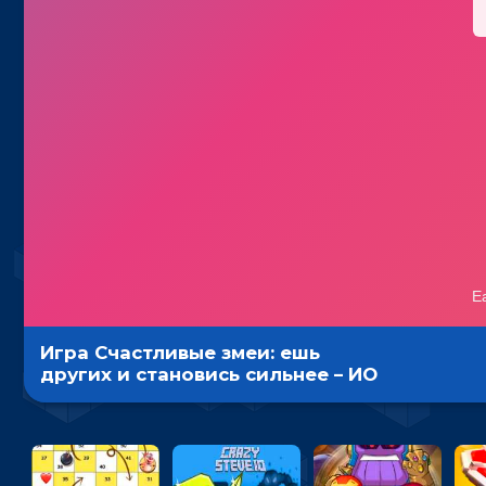
Игра Счастливые змеи: ешь
других и становись сильнее – ИО