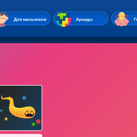
Перейти к основному содержан
Для мальчиков
Аркады
Г
Казуальные
Веселые
Стрелялки
Спортивные
Гонки
Unity
Экшены
Мультиплеер
Симуляторы
Стратегии
ИО
Пасьянс
Леди Баг и Супе