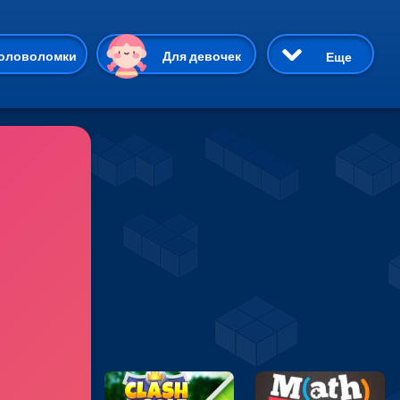
ию
оловоломки
Для девочек
Еще
3D
Приключения
Три в ряд
Пазлы
На двоих
Раскраски
Карточные
Драки
р Кот
Майнкрафт