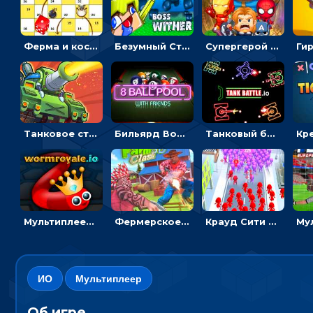
Ферма и кости: бросать кубики и обходить бомбы - на двоих
Безумный Стив ИО: расти, чтобы сражаться с врагами
Супергерой ИО: бить врагов, чтобы превращаться
Танковое столкновение: расставляй машины и захвати базу соперника - мультиплеер
Бильярд Восьмерка: забей наименьшее значение в лузу - спортивные
Танковый баттл ИО: уничтожай врагов и выиграй бой
Мультиплеер Червяк: собирать огоньки и расти
Фермерское столкновение: ищи врагов и стреляй - мультиплеер
Крауд Сити 2: беги и обращай - ИО
ИО
Мультиплеер
Об игре