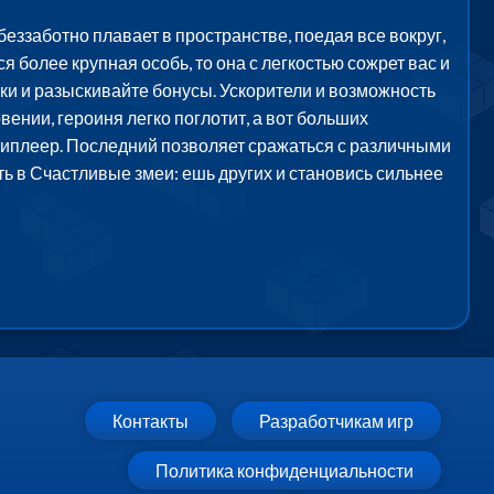
еззаботно плавает в пространстве, поедая все вокруг,
я более крупная особь, то она с легкостью сожрет вас и
ики и разыскивайте бонусы. Ускорители и возможность
ении, героиня легко поглотит, а вот больших
ьтиплеер. Последний позволяет сражаться с различными
ть в Счастливые змеи: ешь других и становись сильнее
Контакты
Разработчикам игр
Политика конфиденциальности