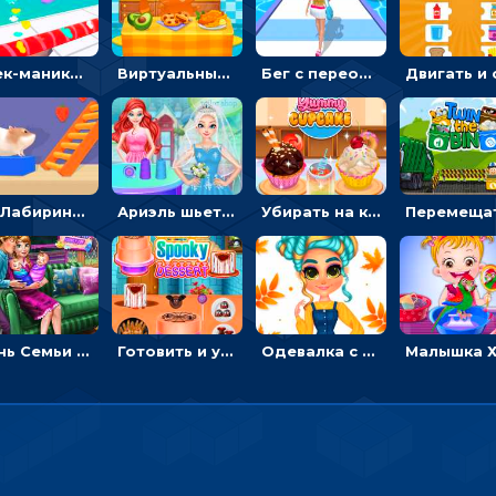
Стек-маникюр для девочек: красить ногти и избегать пил
Виртуальный питомец: ухаживать, кормить, купать рыжего кота
Бег с переодеванием: ловить одежду и повторять модные образы - для девочек
3D Лабиринт хомяка: проходить полосу препятствий, чтобы получать вкусняшки
Ариэль шьет свадебные платья для принцесс в салоне - одевалка
Убирать на кухне, готовить и печь кексы - для девочек
День Семьи Ледяной принцессы: убираться в доме и ухаживать за малышами - для девочек
Готовить и украшать десерт на Хэллоуин - для девочек
Одевалка с яркими осенними нарядами: собирать образ для прогулки