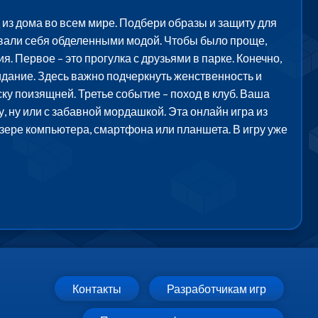
из дома во всем мире. Подбери образы и защиту для
вовали себя обделенными модой. Чтобы было проще,
. Первое – это прогулка с друзьями в парке. Конечно,
идание. Здесь важно подчеркнуть женственность и
у поизящней. Третье событие – поход в клуб. Ваша
 ну или с забавной мордашкой. Эта онлайн игра из
узере компьютера, смартфона или планшета. В игру уже
Контакты
Разработчикам игр