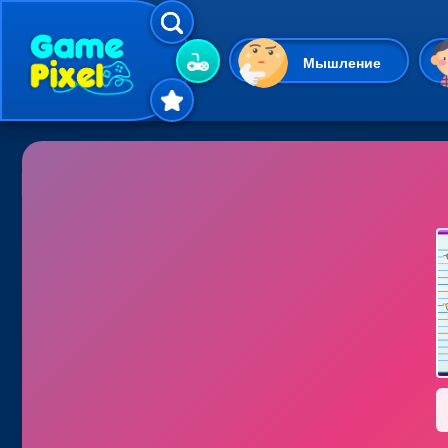
Мышление
Гиперказуальные
Одевалки
Шарики
Маджонг
Кликеры