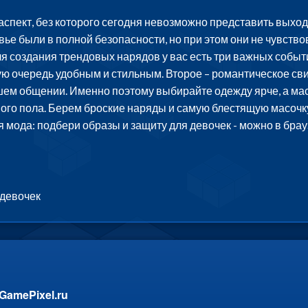
спект, без которого сегодня невозможно представить выход 
овье были в полной безопасности, но при этом они не чувст
я создания трендовых нарядов у вас есть три важных события
ую очередь удобным и стильным. Второе – романтическое св
ем общении. Именно поэтому выбирайте одежду ярче, а маск
ого пола. Берем броские наряды и самую блестящую масочку,
я мода: подбери образы и защиту для девочек - можно в бра
 девочек
GamePixel.ru