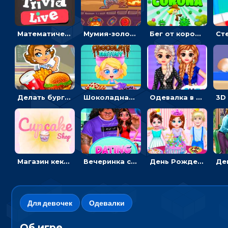
Математическая викторина мультиплеер: решать примеры на время
Мумия-золотоискатель: закидывать бинты, чтобы доставать сокровища
Бег от коронавируса: держать дистанцию, чтобы не заразиться
Делать бургеры, чтобы открывать новые ингредиенты - для девочек
Шоколадная фабрика для девочек: лущить бобы, готовить и украшать сладости
Одевалка в точку и полоску: создавать образы для принцесс и фотографировать
Магазин кексов: повторять сладости с картинки или продавать вкусняшки
Вечеринка свиданий: одевалка для влюбленных
День Рождения Тейлор: печь торт для девочки или наряжать именинницу
Для девочек
Одевалки
Об игре