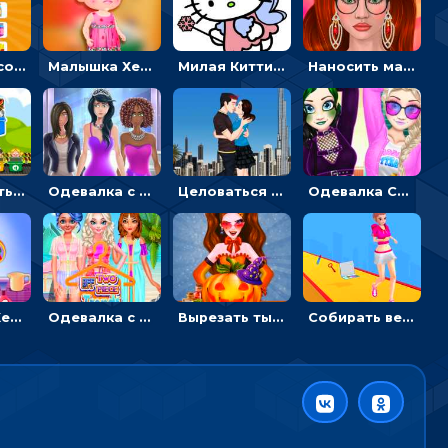
Двигать и соединять пазлы по смыслу - головоломка для детей
Малышка Хейзел заболела ветрянкой: вызывать доктора и лечить
Милая Китти для девочек: поиск отличий на картинках
Наносить макияж и делать прическу для корейской принцессы
Перемещать героя с корзиной или собирать мусор - гиперказуальная
Одевалка с разными стилями: переодевать, красить и выигрывать конкурс красоты
Целоваться или отвлекать прохожих от пары - гиперказуальные
Одевалка Сражение для девочек-принцесс: софт против гранжа
Малышка Хейзел ухаживает за попугаем: лечить и развлекать птичку
Одевалка с принцессами на пляже
Вырезать тыкву и одевать Харли Квинн - одевалка с карвингом
Собирать вещи и преображать девочку, чтобы покорить парня – гиперказуалка