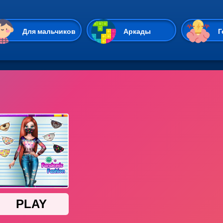
Перейти к основному содержан
Для мальчиков
Аркады
Г
Казуальные
Веселые
Стрелялки
Спортивные
Гонки
Unity
Экшены
Мультиплеер
Симуляторы
Стратегии
ИО
Пасьянс
Леди Баг и Супе