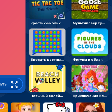
Крестики-нолики мультиплеер: найди соперника и сразись
Мультиплеер Гусь: кидай кости и шагай к финишу
Бросать цветные диски и складывать линии - головоломка
Фигуры в облаках: подбери предмет по очертанию – головоломка
нуть
Пляжный волейбол с черепахами: лови мяч и пасуй сопернику
Приключения Клуба Винкс: менять дорожки, чтобы собирать кристаллы