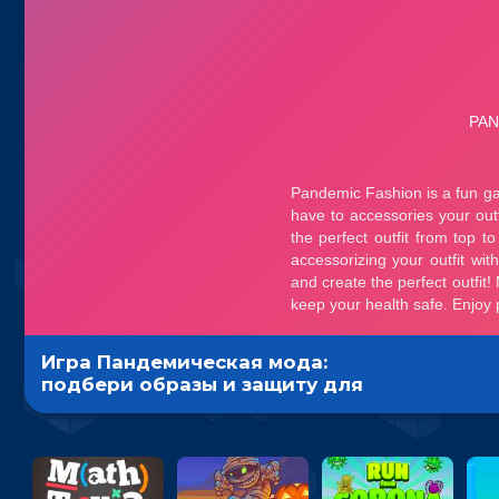
Игра Пандемическая мода:
подбери образы и защиту для
девочек