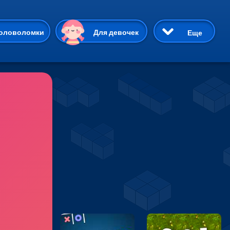
ию
оловоломки
Для девочек
Еще
3D
Приключения
Три в ряд
Пазлы
На двоих
Раскраски
Карточные
Драки
р Кот
Майнкрафт