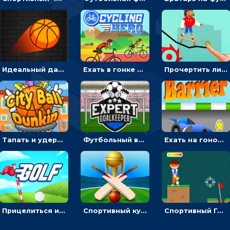
Идеальный данк: направлять пунктир в корзину и попадать мячом
Ехать в гонке на велосипедах через трамплины к финишу на скорость - спортивные
Прочертить линию, чтобы проехать на скейте, через преграды к финишу - для мальчиков
Тапать и удерживать баскетбольный мяч, чтобы попадать в кольца - спортивные
Футбольный вратарь: ловить мяч и отражать атаку соперника - спортивные
Ехать на гоночной машине, чтобы обходить преграды и собирать звезды - для мальчиков
Прицелиться и выстрелить мячиком для гольфа, чтобы попасть в лунку - спортивные
Спортивный кубок по крикету: отражать атаку и ударять по мячику битой
Спортивный Гольф-клуб: бить клюшкой по мячу, чтобы попадать в лунку с флажком