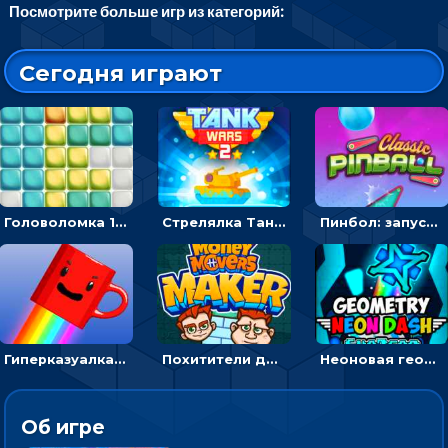
Посмотрите больше игр из категорий:
Сегодня играют
Головоломка 10х10
Стрелялка Танковые войны: бить по танку врага, чтобы уничтожить зло
Пинбол: запускать шарик, чтобы выбивать очки
Гиперказуалка Летающая чашка кофе: двигаться и собирать кубики сахара
Похитители денег: управляйте друзьями и соберите все мешки с долларами
Неоновая геометрия: прыгай через препятствия и собирай шары
Об игре