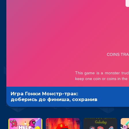
Игра Гонки Монстр-трак:
доберись до финиша, сохранив
монеты