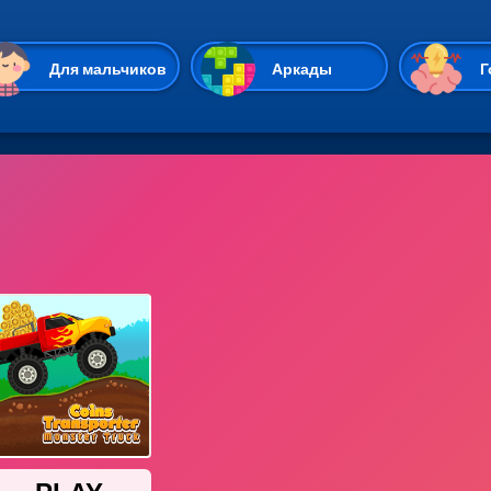
Перейти к основному содержан
Для мальчиков
Аркады
Г
Казуальные
Веселые
Стрелялки
Спортивные
Гонки
Unity
Экшены
Мультиплеер
Симуляторы
Стратегии
ИО
Пасьянс
Леди Баг и Супе