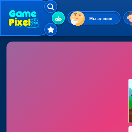
Мышление
Гиперказуальные
Одевалки
Шарики
Маджонг
Кликеры