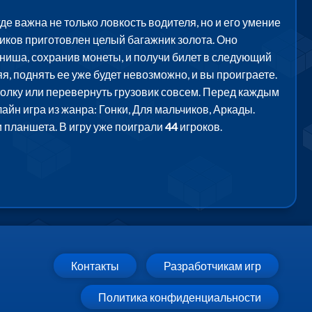
важна не только ловкость водителя, но и его умение
чиков приготовлен целый багажник золота. Оно
иниша, сохранив монеты, и получи билет в следующий
яя, поднять ее уже будет невозможно, и вы проиграете.
 толку или перевернуть грузовик совсем. Перед каждым
йн игра из жанра: Гонки, Для мальчиков, Аркады.
 планшета. В игру уже поиграли
44
игроков.
Контакты
Разработчикам игр
Политика конфиденциальности