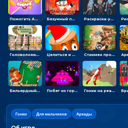
Помогать Амонг Ас бежать из комнаты через преграды - приключения
Безумный пожарный: направлять шланг, чтобы тушить горящие бревна
Раскраска-ужастик: разукрась зомби и скелетов
Головоломка с животными: переворачивать карточки, чтобы находить пару
Целиться и метать топор в 3D мишени
Стикмен против Зомби: стрелять в зомби и развивать воина
Бильярдный пул: стрелять шариками, чтобы взрывать одинаковые
Побег из горной деревни: решай головоломки, чтобы открыть ворота
Гонки на реактивном ранце: избегать преград, чтобы лететь к финишу
Гонки
Для мальчиков
Аркады
Об игре