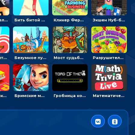
Экшен-стрелялка по зомби: целиться и попадать в бегущих монстров
Бить битой по шарику, чтобы сбивать кубики с буквами на пути к финишу - 3D
Кликер Фермерский бизнес: расти овощи, чтобы богатеть
Экшен Нуб-боец: прыгать через препятствия или бить врагов мечом
Мастер считать стрелы: увеличивать запас, чтобы поразить больше целей
Безумное путешествие друзей по миру: собирать пазлы из фото с животными
Мост судьбы: прыгать по платформам и бить молотом орков
Разрушитель фруктов: стрелять ягодами по ананасам
Головоломка Парк-стоянка: рисовать линии, чтобы парковать машины
Бримские мечи: бежать через преграды, бить врагов и собирать монеты
Гробница кота: искать выход в лабиринте, собирая золото
Математическая викторина мультиплеер: решать примеры на время