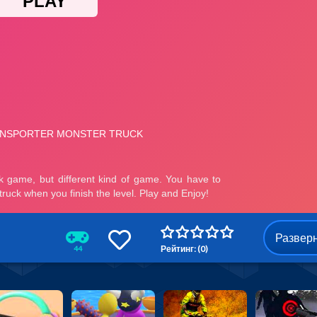
Развер
Рейтинг: (0)
44