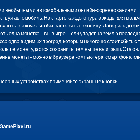
ми необычными автомобильными онлайн-соревнованиями, где 
вствуя автомобиль. На старте каждого тура аркады для маль
очно пары кочек, чтобы растерять половину. Доберись до ф
хоть одна монетка – вы в игре. Если упадет на землю последн
сса едва видимых преград, которым ничего не стоит сбить с
льше монет удастся сохранить, тем выше выигрыш. Эта онла
ранив монеты - можно в браузере компьютера, смартфона или
енсорных устройствах применяйте экранные кнопки
GamePixel.ru