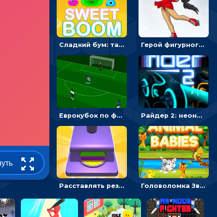
Сладкий бум: тапнуть, чтобы взорвать желейки - головоломка
Герой фигурного катания - спортивные соревнования онлайн
Еврокубок по футболу 2021 в 3D: пасуй мяч и бей по воротам соперника
Райдер 2: неоновые гонки на мотоциклах
нуть
Расставлять резиновые кубики, чтобы делать поп-ит - гиперказуальные
Головоломка Звери-малыши: открывай карточки по очереди, чтобы найти одинаковые