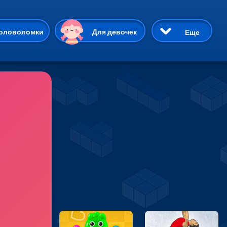
ию
оловоломки
Для девочек
Еще
3D
Приключения
Три в ряд
Пазлы
На двоих
Раскраски
Карточные
Драки
р Кот
Майнкрафт