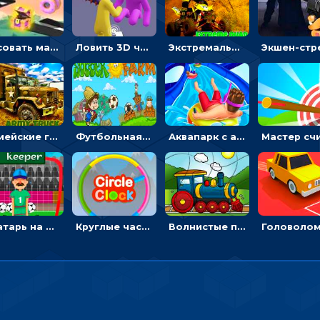
Рисовать машину и выигрывать гонку - для мальчиков
Ловить 3D человечком своего цвета и собирать драгоценности - гиперказуалка
Экстремальные пазлы с квадроциклами: собирать крутые тачки
Армейские грузовики в пазлах: собери военную машину
Футбольная ферма: бей по мячу, чтобы забивать в ворота и ловить звезды
Аквапарк с акулами: жми, чтобы лететь к финишу по волнам
Вратарь на футбольном поле: тапай, чтобы отбивать мячи в воротах ногами и руками - спортивные
Круглые часы: ловить цветную стрелку в одинаковом участке циферблата
Волнистые пазлы с транспортом: собирай картинку из частей