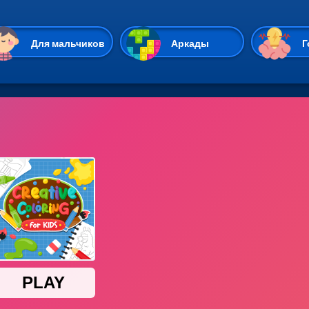
Перейти к основному содержан
Для мальчиков
Аркады
Г
Казуальные
Веселые
Стрелялки
Спортивные
Гонки
Unity
Экшены
Мультиплеер
Симуляторы
Стратегии
ИО
Пасьянс
Леди Баг и Супе