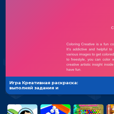
Игра Креативная раскраска:
выполняй задания и
разблокируй достижения