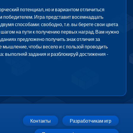
орческий потенциал, но и вариантом отличиться
ым победителем. Игра представит восемнадцать
умя способами: свободно, т.е. вы берете свои цвета
м шагом на пути к получению первых наград. Вам нужно
заданиях предложено получить знак отличия за
е мышление, чтобы весело и с пользой проводить
ка: выполняй задания и разблокируй достижения -
Контакты
Разработчикам игр