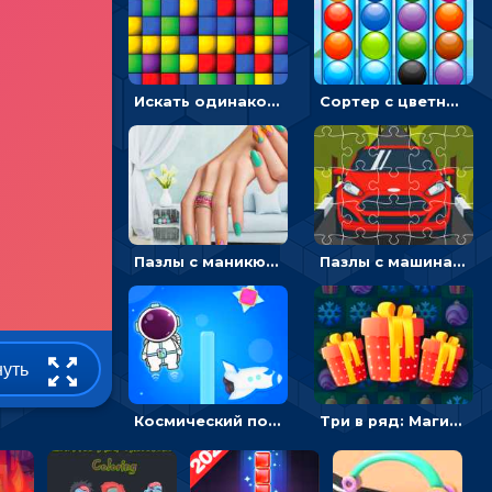
Искать одинаковые блоки и убирать их - головоломка на внимание
Сортер с цветными шариками: размещать в колбах по цвету
Пазлы с маникюром: собери идеальный рисунок для ногтей
Пазлы с машинами Форд: собирать картинки и открывать новые
нуть
Космический побег: двигать космонавта, чтобы попасть к кораблю
Три в ряд: Магические рождественские драгоценности