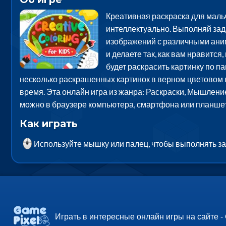
Креативная раскраска для мальч
интеллектуально. Выполняй зад
изображений с различными аним
и делаете так, как вам нравитс
будет раскрасить картинку по п
несколько раскрашенных картинок в верном цветовом п
время. Эта онлайн игра из жанра: Раскраски, Мышление
можно в браузере компьютера, смартфона или планшет
Как играть
Используйте мышку или палец, чтобы выполнять з
Играть в интересные онлайн игры на сайте -