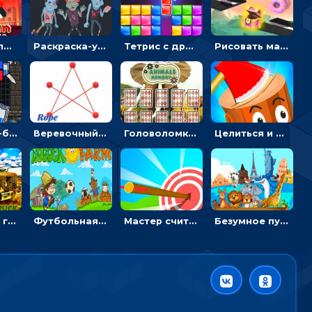
Безумный пожарный: направлять шланг, чтобы тушить горящие бревна
Раскраска-ужастик: разукрась зомби и скелетов
Тетрис с драгоценными камнями: расставляй блоки, чтобы получить линию - головоломка
Рисовать машину и выигрывать гонку - для мальчиков
Экшен Нуб-боец: прыгать через препятствия или бить врагов мечом
Веревочный мастер: двигай узелки и развязывай их
Головоломка с животными: переворачивать карточки, чтобы находить пару
Целиться и метать топор в 3D мишени
Армейские грузовики в пазлах: собери военную машину
Футбольная ферма: бей по мячу, чтобы забивать в ворота и ловить звезды
Мастер считать стрелы: увеличивать запас, чтобы поразить больше целей
Безумное путешествие друзей по миру: собирать пазлы из фото с животными