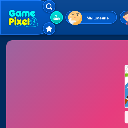
Мышление
Гиперказуальные
Одевалки
Шарики
Маджонг
Кликеры