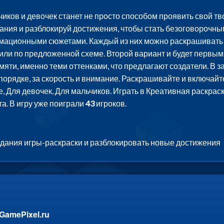
иков и девочек станет не просто способом проявить свой тв
ания и разблокируй достижения, чтобы стать безоговорочн
ационными сюжетами. Каждый из них можно раскрашивать дв
я, или по предложенной схеме. Второй вариант и будет первы
амяти, именно теми оттенками, что предлагают создатели. В 
орядке, за скорость и внимание. Раскрашивайте и включайт
, Для девочек, Для мальчиков. Играть в Креативная раскрас
а. В игру уже поиграли
43
игроков.
адания игры-раскраски и разблокировать новые достижения
GamePixel.ru