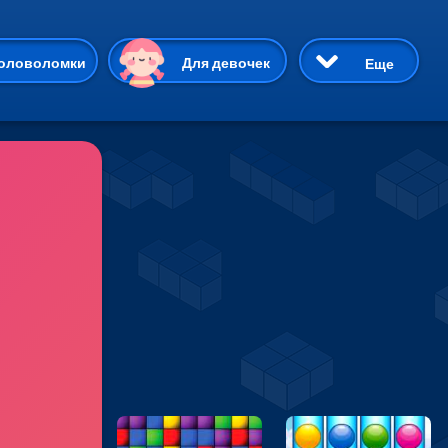
ию
оловоломки
Для девочек
Еще
3D
Приключения
Три в ряд
Пазлы
На двоих
Раскраски
Карточные
Драки
р Кот
Майнкрафт