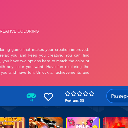
Развер
Рейтинг: (0)
43