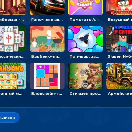
Тимберман-дровосек: меняй сторону и руби дерево
Гоночные авто в пазлах: разбей картинку и собери снова
Помогать Амонг Ас бежать из комнаты через преграды - приключения
Классический маджонг на время: находить пары одинаковых плиток, чтобы расчищать поле
Барбекю-пикник: искать скрытые предметы на картинках - головоломка
Поп-шар: запускать колючку, чтобы лопать воздушные шарики
Кухонный маджонг: соединять пары посуды и расчищать поле
Блокскейп-головоломка: двигать блоки, чтобы достать элемент со звездой
Стикмен против Зомби: стрелять в зомби и развивать воина
льчиков