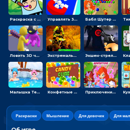
Раскраска с матрешками для девочек
Управлять 3D магнитом, чтобы собирать фигуры и сбрасывать в пропасть
Бабл Шутер в джунглях: стрелять шариками по цветным целям
Ловить 3D человечком своего цвета и собирать драгоценности - гиперказуалка
Экстремальные пазлы с квадроциклами: собирать крутые тачки
Экшен-стрелялка по зомби: целиться и попадать в бегущих монстров
Малышка Тейлор едет на горячие источники - для девочек
Конфетные кубики: двигать сладости в сторону, чтобы стрелять по целям
Приключения Клуба Винкс: менять дорожки, чтобы собирать кристаллы
Раскраски
Мышление
Для девочек
Для ма
Об игре