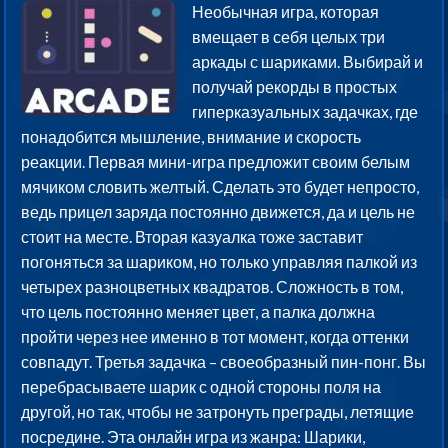
Необычная игра, которая
вмещает в себя целых три
аркады с шариками. Выбирай и
получай рекорды в простых
гиперказуальных задачках, где
понадобится мышление, внимание и скорость
реакции. Первая мини-игра предложит своим белым
мячиком словить желтый. Сделать это будет непросто,
ведь прицел заряда постоянно движется, да и цель не
стоит на месте. Вторая казуалка тоже заставит
погоняться за шариком, но только управляя палкой из
четырех разноцветных квадратов. Сложность в том,
что цель постоянно меняет цвет, а палка должна
пройти через нее именно в тот момент, когда оттенки
совпадут. Третья задачка – своеобразный пин-понг. Вы
перебрасываете шарик с одной стороны поля на
другой, но так, чтобы не затронуть преграды, летящие
посредине. Эта онлайн игра из жанра: Шарики,