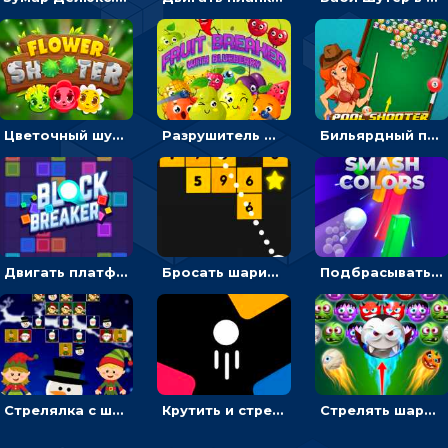
Цветочный шутер: стрелять пчелками по цветам
Разрушитель фруктов: стрелять ягодами по ананасам
Бильярдный пул: стрелять шариками, чтобы взрывать одинаковые
Двигать платформу и отбивать мячики или ловить бонусы
Бросать шарики, чтобы выбивать блоки с цифрами
Подбрасывать мяч, чтобы провести через цветную преграду
Стрелялка с шариками по рождественским эльфам
Крутить и стрелять по фигурам с цифрами - стрелялка шариками
Стрелять шариками-монстрами и выбивать конфеты