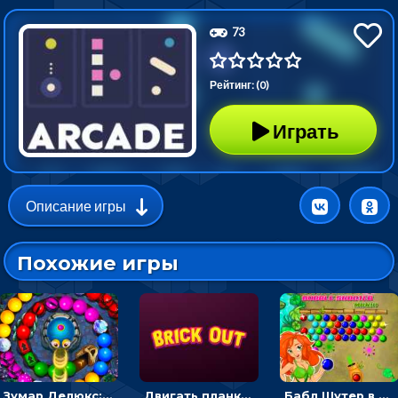
73
Рейтинг: (0)
Играть
Описание игры
Похожие игры
Зумар Делюкс: бросай шарики с черепашкой, чтобы остановить очередь
Двигать планку и бить шариком по цветным блокам - гиперказуальная
Бабл Шутер в джунглях: стрелять шариками по цветным целям