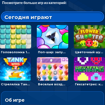
Посмотрите больше игр из категорий:
Сегодня играют
Головоломка 10х10
Поп-шар: запускать колючку, чтобы лопать воздушные шарики
Цветочный шутер: стрелять пчелками по цветам
Стрелялка Танковые войны: бить по танку врага, чтобы уничтожить зло
Веселые воздушные шары: соедини одноцветные в линию
Гексатетрис: кидать блок, чтобы складывать три в ряд - головоломка
Об игре