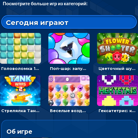
Посмотрите больше игр из категорий:
Сегодня играют
Головоломка 10х10
Поп-шар: запускать колючку, чтобы лопать воздушные шарики
Цветочный шутер: стрелять пчелками по цветам
Стрелялка Танковые войны: бить по танку врага, чтобы уничтожить зло
Веселые воздушные шары: соедини одноцветные в линию
Гексатетрис: кидать блок, чтобы складывать три в ряд - головоломка
Об игре