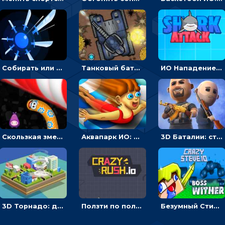
Собирать или соединять ножи на поле, чтобы уничтожать врагов - ИО
Танковый баттл: расставлять машины или бить противника - мультиплеер
ИО Нападение акулы: плыть, чтобы есть людей
Скользкая змея ИО: ползти или собирать еду
Аквапарк ИО: двигаться по трубе, обгонять соперников и избегать преград
3D Баталии: стрелять по врагам, чтобы становится сильнее – ИО
3D Торнадо: двигаться и поглощать все вокруг - ИО
Ползти по полю, чтобы протыкать соперника - ИО
Безумный Стив ИО: расти, чтобы сражаться с врагами