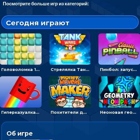
Посмотрите больше игр из категорий:
Сегодня играют
Головоломка 10х10
Стрелялка Танковые войны: бить по танку врага, чтобы уничтожить зло
Пинбол: запускать шарик, чтобы выбивать очки
Гиперказуалка Летающая чашка кофе: двигаться и собирать кубики сахара
Похитители денег: управляйте друзьями и соберите все мешки с долларами
Неоновая геометрия: прыгай через препятствия и собирай шары
Об игре