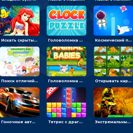
Искать скрытый алфавит на картинках с мультяшными героями - головоломка для детей
Головоломка с часами для детей: читать время по циферблату
Космический побег: двигать космонавта, чтобы попасть к кораблю
Поиск отличий на картинках с детьми - головоломка
Головоломка Звери-малыши: открывай карточки по очереди, чтобы найти одинаковые
Открывать картинки с динозаврами и складывать в пары по памяти - головоломка
Гоночные авто в пазлах: разбей картинку и собери снова
Тетрис с драгоценными камнями: расставляй блоки, чтобы получить линию - головоломка
Экстремальные пазлы с квадроциклами: собирать крутые тачки