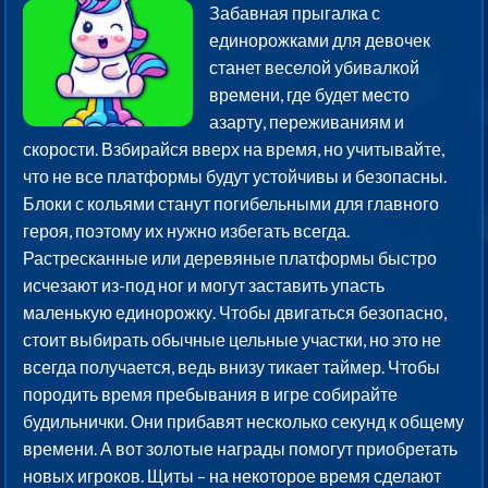
Забавная прыгалка с
единорожками для девочек
станет веселой убивалкой
времени, где будет место
азарту, переживаниям и
скорости. Взбирайся вверх на время, но учитывайте,
что не все платформы будут устойчивы и безопасны.
Блоки с кольями станут погибельными для главного
героя, поэтому их нужно избегать всегда.
Растресканные или деревяные платформы быстро
исчезают из-под ног и могут заставить упасть
маленькую единорожку. Чтобы двигаться безопасно,
стоит выбирать обычные цельные участки, но это не
всегда получается, ведь внизу тикает таймер. Чтобы
породить время пребывания в игре собирайте
будильнички. Они прибавят несколько секунд к общему
времени. А вот золотые награды помогут приобретать
новых игроков. Щиты – на некоторое время сделают