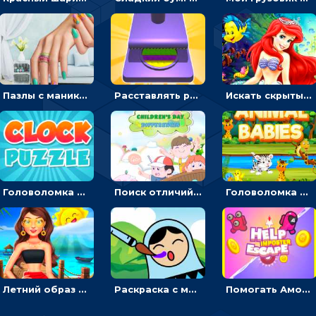
Пазлы с маникюром: собери идеальный рисунок для ногтей
Расставлять резиновые кубики, чтобы делать поп-ит - гиперказуальные
Искать скрытый алфавит на картинках с мультяшными героями - головоломка для детей
Головоломка с часами для детей: читать время по циферблату
Поиск отличий на картинках с детьми - головоломка
Головоломка Звери-малыши: открывай карточки по очереди, чтобы найти одинаковые
Летний образ для подруг: переодевать девочек для прогулки
Раскраска с матрешками для девочек
Помогать Амонг Ас бежать из комнаты через преграды - приключения