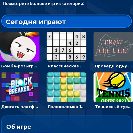
Посмотрите больше игр из категорий:
Сегодня играют
Бомба-розыгрыш: передавай и беги – 3D гиперказуалка
Классические судоку: реши 30 уровней головоломки
Проведи одну линию и повтори фигуру - головоломка
Двигать платформу и отбивать мячики или ловить бонусы
Головоломка 10х10
Теннисный турнир: подавать или отбивать шарик ракеткой
Об игре