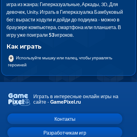
игра из жанра: Гиперказуальные, Аркады, 3D, Для
девочек, Unity. Играть в Гиперказуалка Бамбуковый
бег: вырасти ходули и дойди до подиума - можно в
браузере компьютера, смартфона или планшета. В
игру уже поиграли
53
игроков.
Как играть
Используйте мышку или палец, чтобы управлять
героиней
Играть в интересные онлайн игры на
сайте -
GamePixel.ru
Контакты
Разработчикам игр