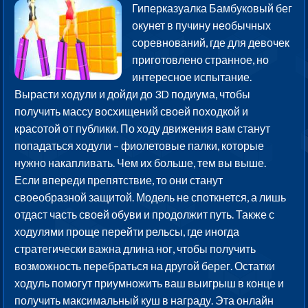
Гиперказуалка Бамбуковый бег
окунет в пучину необычных
соревнований, где для девочек
приготовлено странное, но
интересное испытание.
Вырасти ходули и дойди до 3D подиума, чтобы
получить массу восхищений своей походкой и
красотой от публики. По ходу движения вам станут
попадаться ходули – фиолетовые палки, которые
нужно накапливать. Чем их больше, тем вы выше.
Если впереди препятствие, то они станут
своеобразной защитой. Модель не споткнется, а лишь
отдаст часть своей обуви и продолжит путь. Также с
ходулями проще перейти рельсы, где иногда
стратегически важна длина ног, чтобы получить
возможность перебраться на другой берег. Остатки
ходуль помогут приумножить ваш выигрыш в конце и
получить максимальный куш в награду. Эта онлайн