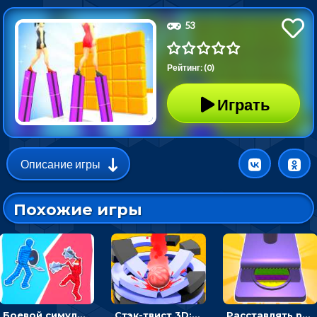
53
Рейтинг: (0)
Играть
Описание игры
Похожие игры
Боевой симулятор 3D: повтори позу рыцаря и победи врага
Стэк-твист 3D: тапай по шарику, чтобы разбивать платформы
Расставлять резиновые кубики, чтобы делать поп-ит - гиперказуальные