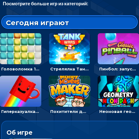
Посмотрите больше игр из категорий:
Сегодня играют
Головоломка 10х10
Стрелялка Танковые войны: бить по танку врага, чтобы уничтожить зло
Пинбол: запускать шарик, чтобы выбивать очки
Гиперказуалка Летающая чашка кофе: двигаться и собирать кубики сахара
Похитители денег: управляйте друзьями и соберите все мешки с долларами
Неоновая геометрия: прыгай через препятствия и собирай шары
Об игре