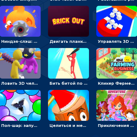
Ниндзя-слэш: запускай оружие по целям и становись мастером сюрикенов
Двигать планку и бить шариком по цветным блокам - гиперказуальная
Управлять 3D магнитом, чтобы собирать фигуры и сбрасывать в пропасть
Ловить 3D человечком своего цвета и собирать драгоценности - гиперказуалка
Бить битой по шарику, чтобы сбивать кубики с буквами на пути к финишу - 3D
Кликер Фермерский бизнес: расти овощи, чтобы богатеть
Поп-шар: запускать колючку, чтобы лопать воздушные шарики
Целиться и метать топор в 3D мишени
Приключения Клуба Винкс: менять дорожки, чтобы собирать кристаллы