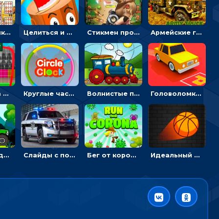
Головоломка с животными: переворачивать карточки, чтобы находить пару
Целиться и метать топор в 3D мишени
Стикмен против Зомби: стрелять в зомби и развивать воина
Армейские грузовики в пазлах: собери военную машину
Вратарь на футбольном поле: тапай, чтобы отбивать мячи в воротах ногами и руками - спортивные
Круглые часы: ловить цветную стрелку в одинаковом участке циферблата
Волнистые пазлы с транспортом: собирай картинку из частей
Головоломка Парк-стоянка: рисовать линии, чтобы парковать машины
Гонки с Бадди: ехать на джипе и собирать монеты
Слайды с полицейскими машинами: перемещать пазлы, чтобы собрать картинку
Бег от коронавируса: держать дистанцию, чтобы не заразиться
Идеальный данк: направлять пунктир в корзину и попадать мячом