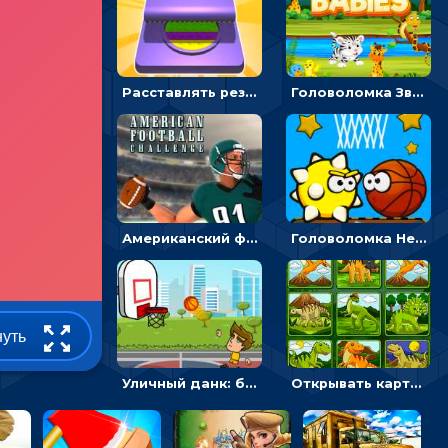
Расставлять резиновые кубики, чтобы делать поп-ит - гиперказуальные
Головоломка Звери-малыши: открывай карточки по очереди, чтобы найти одинаковые
Американский футбол 3D: поймай мяч и останови атаку соперника
Головоломка Невероятный баскетбол: проложить путь и отправить мяч в корзину
нуть
Уличный данк: бросать мяч в баскетбольное кольцо - спортивные
Открывать картинки с динозаврами и складывать в пары по памяти - головоломка