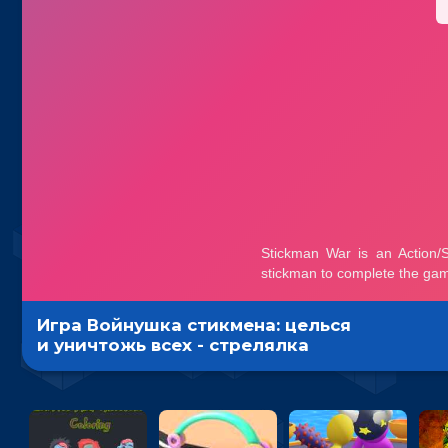
Игра Войнушка стикмена: целься
и уничтожь всех - стрелялка