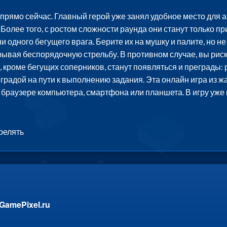
рямо сейчас. Главный герой уже занял удобное место для ак
 Более того, с ростом сложности раунда они станут только пр
и одного бегущего врага. Берите их на мушку и палите, но н
рывая беспорядочную стрельбу. В противном случае, вы рис
е, кроме бегущих соперников, станут появляться и преграды: 
реградой на пути к выполнению задания. Эта онлайн игра из 
 в браузере компьютера, смартфона или планшета. В игру уже
релять
GamePixel.ru