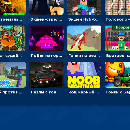
Экстремальные пазлы с квадроциклами: собирать крутые тачки
Экшен-стрелялка по зомби: целиться и попадать в бегущих монстров
Экшен Нуб-боец: прыгать через препятствия или бить врагов мечом
Мост судьбы: прыгать по платформам и бить молотом орков
Побег из горной деревни: решай головоломки, чтобы открыть ворота
Гонки на реактивном ранце: избегать преград, чтобы лететь к финишу
Нуб против Зомби: направлять линию на врага и бить молотом
Пазлы с гоночными автомобилями: собери свой болид по частям
Кошмарный сон Нуба: балансируй, чтобы выжить