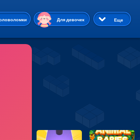
ию
оловоломки
Для девочек
Еще
3D
Приключения
Три в ряд
Пазлы
На двоих
Раскраски
Карточные
Драки
р Кот
Майнкрафт