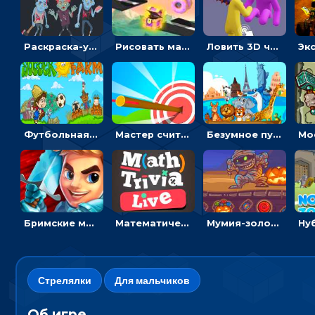
Раскраска-ужастик: разукрась зомби и скелетов
Рисовать машину и выигрывать гонку - для мальчиков
Ловить 3D человечком своего цвета и собирать драгоценности - гиперказуалка
Футбольная ферма: бей по мячу, чтобы забивать в ворота и ловить звезды
Мастер считать стрелы: увеличивать запас, чтобы поразить больше целей
Безумное путешествие друзей по миру: собирать пазлы из фото с животными
Бримские мечи: бежать через преграды, бить врагов и собирать монеты
Математическая викторина мультиплеер: решать примеры на время
Мумия-золотоискатель: закидывать бинты, чтобы доставать сокровища
Стрелялки
Для мальчиков
Об игре