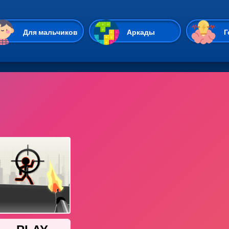
Перейти к основному содержан
Для мальчиков
Аркады
Г
Казуальные
Веселые
Стрелялки
Спортивные
Гонки
Unity
Экшены
Мультиплеер
Симуляторы
Стратегии
ИО
Пасьянс
Леди Баг и Супе