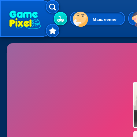
Мышление
Гиперказуальные
Одевалки
Шарики
Маджонг
Кликеры