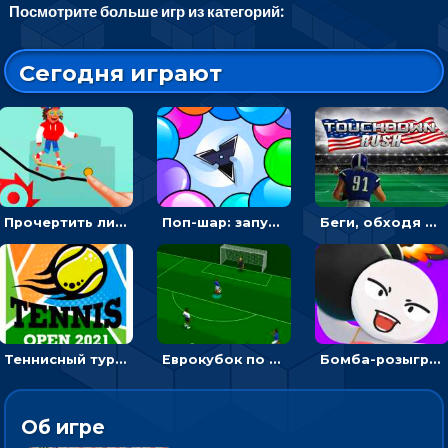
Посмотрите больше игр из категорий:
Сегодня играют
Прочертить линию, чтобы проехать на скейте, через преграды к финишу - для мальчиков
Поп-шар: запускать колючку, чтобы лопать воздушные шарики
Беги, обходя соперников и собирай бонусы - американский футбол
Теннисный турнир: подавать или отбивать шарик ракеткой
Еврокубок по футболу 2021 в 3D: пасуй мяч и бей по воротам соперника
Бомба-розыгрыш: передавай и беги – 3D гиперказуалка
Об игре