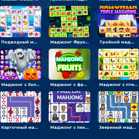
Подводный маджонг: искать и соединять рыбок парами
Маджонг Фрукты: тапать и убирать одинаковые плоды
Тройной маджонг с ужастиками: отмечать по три плитки и убирать с поля
Маджонг с Хэллоуином: искать пару для ужастиков, чтобы очистить поле
Маджонг с фруктами: соединить плоды линией и убрать с поля
Маджонг с птицами: соединять пернатых, чтобы освобождать поле
Карточный маджонг: найти две одинаковые масти и соединить
Маджонг с пиксельными котиками: находить пару или проводить линию
Звериный маджонг: находить одинаковых животных, чтобы соединять линиями