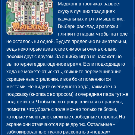
Маджонг в тропиках развеет
скуку в лучших традициях
казуальных игр на мышление.
Выбери расклад и разложи
плитки по парам, чтобы на поле
не осталось ни одной. Будьте предельно внимательны,
ведь некоторые азиатские символы очень сильно
похожи друг с другом. За ошибку игра не накажет, но
вы потеряете драгоценное время. Если подходящего
хода не можете отыскать, кликните перемешивание –
скрещенные стрелочки, и все боки поменяются
местами. Не видите очевидного хода, нажмите на
подсказку (кнопка с вопросом) и очередная пара тут же
подсветится. Чтобы было проще влиться в правилы,
помните, что убрать с поля можно только те блоки,
которые имеют две смежные свободные стороны. На
экране они отмечаются ярче других. Остальные –
заблокированные, нужно раскопать в «недрах»