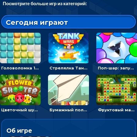
Посмотрите больше игр из категорий:
Сегодня играют
Головоломка 10х10
Стрелялка Танковые войны: бить по танку врага, чтобы уничтожить зло
Поп-шар: запускать колючку, чтобы лопать воздушные шарики
Цветочный шутер: стрелять пчелками по цветам
Бумажный полет: бросай самолетик и собери бонусы
Фруктовый маджонг - найти одинаковые плитки головоломки
Об игре