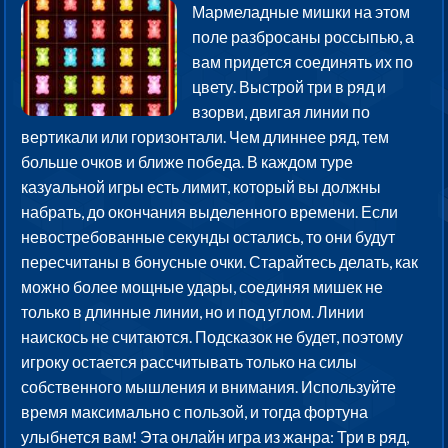
Мармеладные мишки на этом
поле разбросаны россыпью, а
вам придется соединять их по
цвету. Выстрой три в ряд и
взорви, двигая линии по
вертикали или горизонтали. Чем длиннее ряд, тем
больше очков и ближе победа. В каждом туре
казуальной игры есть лимит, который вы должны
набрать, до окончания выделенного времени. Если
невостребованные секунды остались, то они будут
пересчитаны в бонусные очки. Старайтесь делать, как
можно более мощные удары, соединяя мишек не
только в длинные линии, но и под углом. Линии
наискось не считаются. Подсказок не будет, поэтому
игроку остается рассчитывать только на силы
собственного мышления и внимания. Используйте
время максимально с пользой, и тогда фортуна
улыбнется вам! Эта онлайн игра из жанра: Три в ряд,