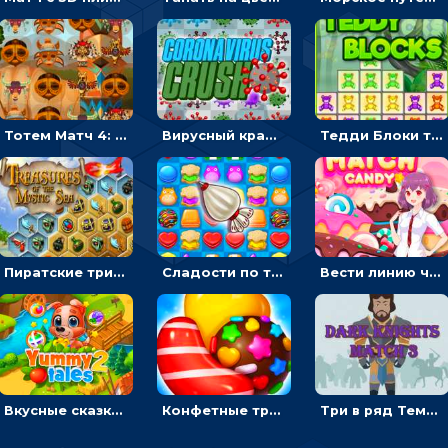
Тотем Матч 4: двигать символы по три в ряд
Вирусный краш: перемещать три в ряд одинаковые вирусы
Тедди Блоки три в ряд: кликать и выбивать одинаковых мишек
Пиратские три в ряд: двигать и собирать шестиугольники с сокровищами
Сладости по три в ряд: перемещать конфеты, чтобы взорвать линию
Вести линию через одинаковые конфеты на время, чтобы зарабатывать звезды - три в ряд
Вкусные сказки 2: переставлять фрукты по три в ряд и кормить животных
Конфетные три в ряд: соединять и взрывать одинаковые сладости
Три в ряд Темный рыцарь: двигать одинаковых воинов в строй