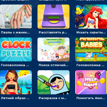
Пазлы с маникюром: собери идеальный рисунок для ногтей
Расставлять резиновые кубики, чтобы делать поп-ит - гиперказуальные
Искать скрытый алфавит на картинках с мультяшными героями - головоломка для детей
Головоломка с часами для детей: читать время по циферблату
Поиск отличий на картинках с детьми - головоломка
Головоломка Звери-малыши: открывай карточки по очереди, чтобы найти одинаковые
Летний образ для подруг: переодевать девочек для прогулки
Раскраска с матрешками для девочек
Помогать Амонг Ас бежать из комнаты через преграды - приключения