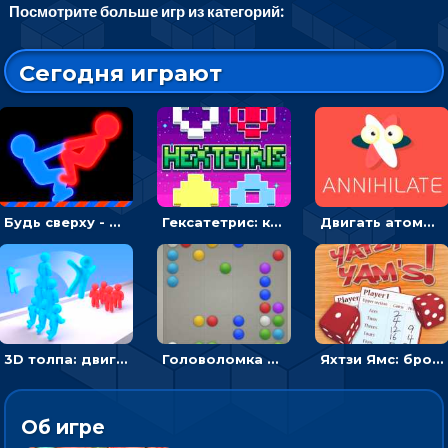
Посмотрите больше игр из категорий:
Сегодня играют
Будь сверху - борись с другом и выигрывай
Гексатетрис: кидать блок, чтобы складывать три в ряд - головоломка
Двигать атомы, чтобы соединить – головоломка
3D толпа: двигаться и собирать цветных человечков
Головоломка Линии: собери шарики в ряд из 5
Яхтзи Ямс: бросай кости и набери очков больше, чем у соперников
Об игре