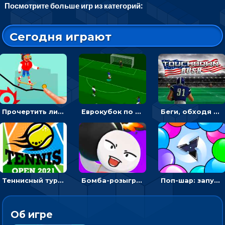
Посмотрите больше игр из категорий:
Сегодня играют
Прочертить линию, чтобы проехать на скейте, через преграды к финишу - для мальчиков
Еврокубок по футболу 2021 в 3D: пасуй мяч и бей по воротам соперника
Беги, обходя соперников и собирай бонусы - американский футбол
Теннисный турнир: подавать или отбивать шарик ракеткой
Бомба-розыгрыш: передавай и беги – 3D гиперказуалка
Поп-шар: запускать колючку, чтобы лопать воздушные шарики
Об игре