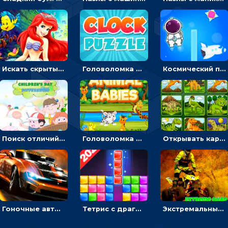
Искать скрытый алфавит на картинках с мультяшными героями - головоломка для детей
Головоломка с часами для детей: читать время по циферблату
Космический побег: двигать космонавта, чтобы попасть к кораблю
Поиск отличий на картинках с детьми - головоломка
Головоломка Звери-малыши: открывай карточки по очереди, чтобы найти одинаковые
Открывать картинки с динозаврами и складывать в пары по памяти - головоломка
Гоночные авто в пазлах: разбей картинку и собери снова
Тетрис с драгоценными камнями: расставляй блоки, чтобы получить линию - головоломка
Экстремальные пазлы с квадроциклами: собирать крутые тачки