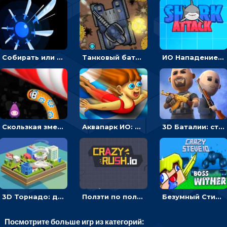
Собирать или соединять ножи на поле, чтобы уничтожать врагов - ИО
Танковый баттл: расставлять машины или бить противника - мультиплеер
ИО Нападение акулы: плыть, чтобы есть людей
Скользкая змея ИО: ползти или собирать еду
Аквапарк ИО: двигаться по трубе, обгонять соперников и избегать преград
3D Баталии: стрелять по врагам, чтобы становится сильнее – ИО
3D Торнадо: двигаться и поглощать все вокруг - ИО
Ползти по полю, чтобы протыкать соперника - ИО
Безумный Стив ИО: расти, чтобы сражаться с врагами
Посмотрите больше игр из категорий: