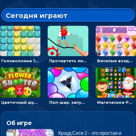
Сегодня играют
Головоломка 10х10
Прочертить линию, чтобы проехать на скейте, через преграды к финишу - для мальчиков
Веселые воздушные шары: соедини одноцветные в линию
Цветочный шутер: стрелять пчелками по цветам
Поп-шар: запускать колючку, чтобы лопать воздушные шарики
Магическое Рождество: соедини три в ряд и выполни задание
Об игре
Крауд Сити 2 – это простая и